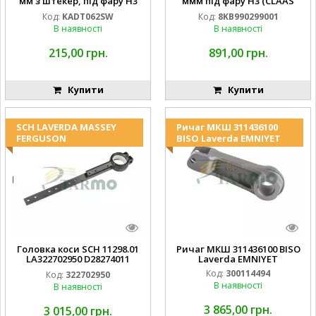
мм з штекер, під фару H3
ммм під фару H3 (CLAAS
(JOHN DEERE AL116438
013733) Hella
Код:
KADT062SW
Код:
8KB990299001
994.184.00) ) Kramp Hella
В наявності
В наявності
215,00 грн.
891,00 грн.
Купити
Купити
SCH LAVERDA MASSEY
Ричаг МКШ 311436100
FERGUSON
BISO Laverda EMNIYET
Головка коси SCH 11298.01
Ричаг МКШ 311436100 BISO
LA322702950 D28274011
Laverda EMNIYET
EMNIYET
Код:
300114494
Код:
322702950
В наявності
В наявності
3 865,00 грн.
3 015,00 грн.