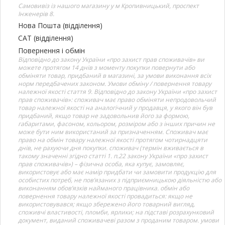
Самовивіз із нашого магазину у м Кропивницький, проспект
Інженерів 8.
Нова Пошта (відділення)
САТ (відділення)
Повернення і обмін
Відповідно до закону України «про захист прав споживачів» ви
можете протягом 14 днів з моменту покупки повернути або
обміняти товар, придбаний в магазині, за умови виконання всіх
норм передбачених законом. Умови обміну / повернення товару
належної якості стаття 9. Відповідно до закону України «про захист
прав споживачів»: споживач має право обміняти непродовольчий
товар належної якості на аналогічний у продавця, у якого він був
придбаний, якщо товар не задовольнив його за формою,
габаритами, фасоном, кольором, розміром або з інших причин не
може бути ним використаний за призначенням. Споживач має
право на обмін товару належної якості протягом чотирнадцяти
днів, не рахуючи дня покупки. споживач (термін вживається в
такому значенні згідно статті 1. п.22 закону України «про захист
прав споживачів») – фізична особа, яка купує, замовляє,
використовує або має намір придбати чи замовити продукцію для
особистих потреб, не пов’язаних з підприємницькою діяльністю або
виконанням обов’язків найманого працівника. обмін або
повернення товару належної якості провадиться: якщо не
використовувався; якщо збережено його товарний вигляд,
споживчі властивості, пломби, ярлики; на підставі розрахунковий
документ, виданий споживачеві разом з проданим товаром. умови