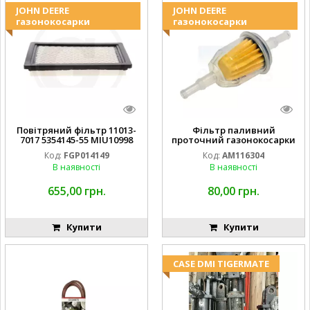
JOHN DEERE
JOHN DEERE
газонокосарки
газонокосарки
Повітряний фільтр 11013-
Фільтр паливний
7017 5354145-55 MIU10998
проточний газонокосарки
FGP014149
JOHN DEERE AM116304
Код:
FGP014149
Код:
AM116304
GY20709
В наявності
В наявності
655,00 грн.
80,00 грн.
Купити
Купити
CASE DMI TIGERMATE