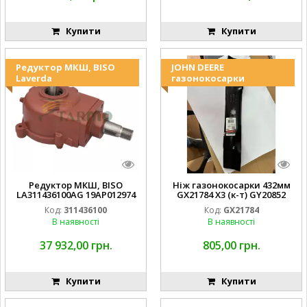
Купити
Купити
Редуктор МКШ, BISO
JOHN DEERE
Laverda
газонокосарки
Редуктор МКШ, BISO
Ніж газонокосарки 432мм
LA311436100AG 19AP012974
GX21784 X3 (к-т) GY20852
Laverda EMNIYET
AM137757 AM141035
Код:
311436100
Код:
GX21784
В наявності
В наявності
37 932,00 грн.
805,00 грн.
Купити
Купити