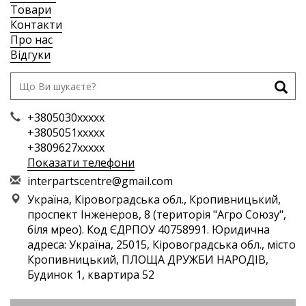
Товари
Контакти
Про нас
Відгуки
+3805030xxxxx
+3805051xxxxx
+3809627xxxxx
Показати телефони
i
nte
rpa
rts
cen
tre
@gm
ail
.co
m
Україна, Кіровоградська обл., Кропивницький,
проспект Інженеров, 8 (територія "Агро Союзу",
біля мрео). Код ЄДРПОУ 40758991. Юридична
адреса: Україна, 25015, Кіровоградська обл., місто
Кропивницький, ПЛОЩА ДРУЖБИ НАРОДІВ,
Будинок 1, квартира 52