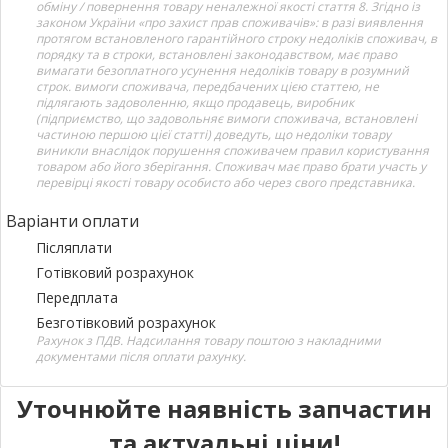
обміну / повернення товару неналежної якості стаття 8. Згідно із
законом України «про захист прав споживачів»: в разі виявлення
протягом встановленого гарантійного строку недоліків споживач, в
порядку та в строки, встановлені законодавством, має право
вимагати безоплатного усунення недоліків товару в розумний
строк. вимоги споживача, передбачених цією статтею, не
підлягають задоволенню, якщо продавець, виробник
(підприємство, що задовольняє вимоги споживача, встановлені
частиною першою цієї статті) доведуть, що недоліки товару
виникли внаслідок порушення споживачем правил користування
товаром або його зберігання. Споживач має право брати участь у
перевірці якості товару особисто або через свого представника.
Варіанти оплати
Післяплати
Готівковий розрахунок
Передплата
Безготівковий розрахунок
Рахунок з ПДВ. Надсилання товару поштою з накладними
документами після оплати рахунку.
Уточнюйте наявність запчастин
та актуальні ціни!