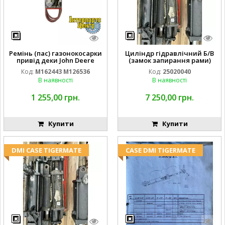
Ремінь (пас) газонокосарки
Циліндр гідравлічний Б/В
привід деки John Deere
(замок запирання рами)
M162443 M126536
2''X4'' 25320040
Код:
M162443 M126536
Код:
25020040
В наявності
В наявності
1 255,00 грн.
7 250,00 грн.
Купити
Купити
DMI CASE TIGERMATE
CASE DMI TIGERMATE