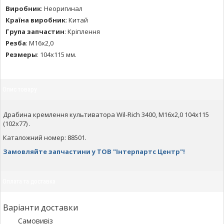
Виробник
:
Неоригинал
Країна виробник
:
Китай
Група запчастин
:
Кріплення
Резба
:
М16х2,0
Резмеры
:
104х115 мм.
Опис товару
Драбина кремлення культиватора Wil-Rich 3400, М16х2,0 104х115
(102x77) .
Каталожний номер: 88501.
Замовляйте запчастини у ТОВ "Інтерпартс Центр"!
Оплата та доставка
Варіанти доставки
Самовивіз