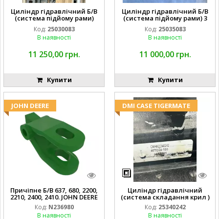
Циліндр гідравлічний Б/В
Циліндр гідравлічний Б/В
(система підйому рами)
(система підйому рами) 3
3X8 87423768
1/2 84255910
Код:
25030083
Код:
25035083
В наявності
В наявності
11 250,00 грн.
11 000,00 грн.
Купити
Купити
JOHN DEERE
DMI CASE TIGERMATE
Причіпне Б/В 637, 680, 2200,
Циліндр гідравлічний
2210, 2400, 2410. JOHN DEERE
(система складання крил )
Код:
N236980
Код:
25340242
В наявності
В наявності