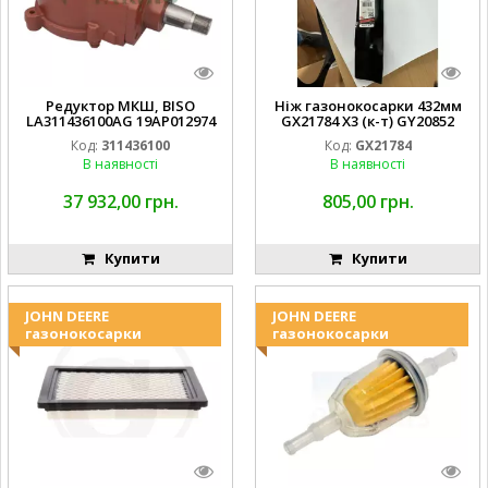
Редуктор МКШ, BISO
Ніж газонокосарки 432мм
LA311436100AG 19AP012974
GX21784 X3 (к-т) GY20852
Laverda EMNIYET
AM137757 AM141035
Код:
311436100
Код:
GX21784
В наявності
В наявності
37 932,00 грн.
805,00 грн.
Купити
Купити
JOHN DEERE
JOHN DEERE
газонокосарки
газонокосарки