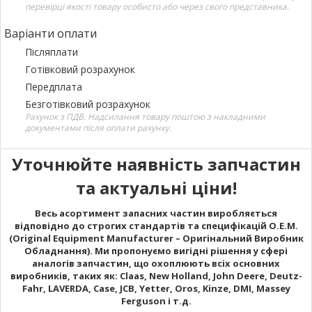
перевірці якості товару особисто або через свого представника.
Варіанти оплати
Післяплати
Готівковий розрахунок
Передплата
Безготівковий розрахунок
Рахунок з ПДВ. Надсилання товару поштою з накладними
документами після оплати рахунку.
Уточнюйте наявність запчастин
та актуальні ціни!
Весь асортимент запасних частин виробляється
відповідно до строгих стандартів та специфікацій O.E.M.
(Original Equipment Manufacturer – Оригінальний Виробник
Обладнання). Ми пропонуємо вигідні рішення у сфері
аналогів запчастин, що охоплюють всіх основних
виробників, таких як: Claas, New Holland, John Deere, Deutz-
Fahr, LAVERDA, Case, JCB, Yetter, Oros, Kinze, DMI, Massey
Ferguson і т.д.