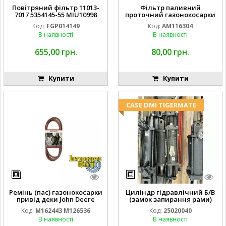
Повітряний фільтр 11013-
Фільтр паливний
7017 5354145-55 MIU10998
проточний газонокосарки
FGP014149
JOHN DEERE AM116304
Код:
FGP014149
Код:
AM116304
GY20709
В наявності
В наявності
655,00 грн.
80,00 грн.
Купити
Купити
CASE DMI TIGERMATE
Ремінь (пас) газонокосарки
Циліндр гідравлічний Б/В
привід деки John Deere
(замок запирання рами)
M162443 M126536
2''X4'' 25320040
Код:
M162443 M126536
Код:
25020040
В наявності
В наявності