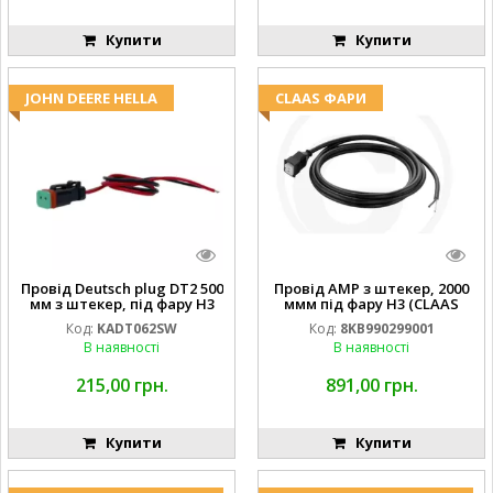
Купити
Купити
JOHN DEERE HELLA
CLAAS ФАРИ
Провід Deutsch plug DT2 500
Провід AMP з штекер, 2000
мм з штекер, під фару H3
ммм під фару H3 (CLAAS
(JOHN DEERE AL116438
013733) Hella
Код:
KADT062SW
Код:
8KB990299001
994.184.00) ) Kramp Hella
В наявності
В наявності
215,00 грн.
891,00 грн.
Купити
Купити