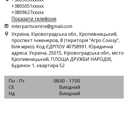
+3805051xxxxx
+3809627xxxxx
Показати телефони
i
nte
rpa
rts
cen
tre
@gm
ail
.co
m
Україна, Кіровоградська обл., Кропивницький,
проспект Інженеров, 8 (територія "Агро Союзу",
біля мрео). Код ЄДРПОУ 40758991. Юридична
адреса: Україна, 25015, Кіровоградська обл., місто
Кропивницький, ПЛОЩА ДРУЖБИ НАРОДІВ,
Будинок 1, квартира 52
Пн - Пт
08:00 - 17:00
Сб
Вихідний
Нд
Вихідний