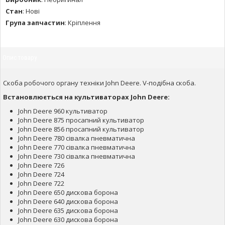
Стан
:
Нові
Група запчастин
:
Кріплення
Опис товару
Скоба робочого органу техніки John Deere. V-подібна скоба.
Встановлюється на культиваторах John Deere:
John Deere 960 культиватор
John Deere 875 просапний культиватор
John Deere 856 просапний культиватор
John Deere 780 сівалка пневматична
John Deere 770 сівалка пневматична
John Deere 730 сівалка пневматична
John Deere 726
John Deere 724
John Deere 722
John Deere 650 дискова борона
John Deere 640 дискова борона
John Deere 635 дискова борона
John Deere 630 дискова борона