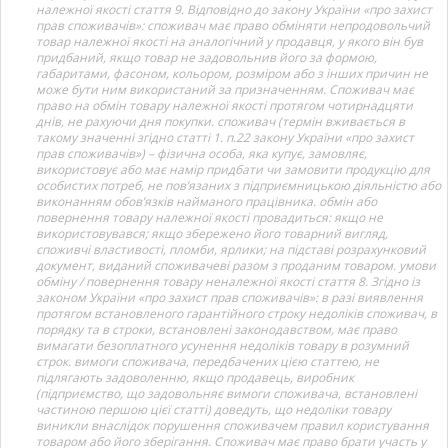
належної якості стаття 9. Відповідно до закону України «про захист
прав споживачів»: споживач має право обміняти непродовольчий
товар належної якості на аналогічний у продавця, у якого він був
придбаний, якщо товар не задовольнив його за формою,
габаритами, фасоном, кольором, розміром або з інших причин не
може бути ним використаний за призначенням. Споживач має
право на обмін товару належної якості протягом чотирнадцяти
днів, не рахуючи дня покупки. споживач (термін вживається в
такому значенні згідно статті 1. п.22 закону України «про захист
прав споживачів») – фізична особа, яка купує, замовляє,
використовує або має намір придбати чи замовити продукцію для
особистих потреб, не пов’язаних з підприємницькою діяльністю або
виконанням обов’язків найманого працівника. обмін або
повернення товару належної якості провадиться: якщо не
використовувався; якщо збережено його товарний вигляд,
споживчі властивості, пломби, ярлики; на підставі розрахунковий
документ, виданий споживачеві разом з проданим товаром. умови
обміну / повернення товару неналежної якості стаття 8. Згідно із
законом України «про захист прав споживачів»: в разі виявлення
протягом встановленого гарантійного строку недоліків споживач, в
порядку та в строки, встановлені законодавством, має право
вимагати безоплатного усунення недоліків товару в розумний
строк. вимоги споживача, передбачених цією статтею, не
підлягають задоволенню, якщо продавець, виробник
(підприємство, що задовольняє вимоги споживача, встановлені
частиною першою цієї статті) доведуть, що недоліки товару
виникли внаслідок порушення споживачем правил користування
товаром або його зберігання. Споживач має право брати участь у