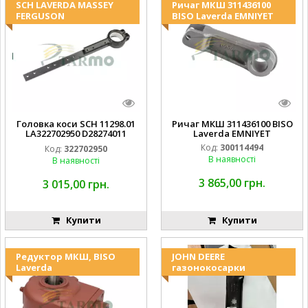
SCH LAVERDA MASSEY
Ричаг МКШ 311436100
FERGUSON
BISO Laverda EMNIYET
Головка коси SCH 11298.01
Ричаг МКШ 311436100 BISO
LA322702950 D28274011
Laverda EMNIYET
EMNIYET
Код:
300114494
Код:
322702950
В наявності
В наявності
3 865,00 грн.
3 015,00 грн.
Купити
Купити
Редуктор МКШ, BISO
JOHN DEERE
Laverda
газонокосарки