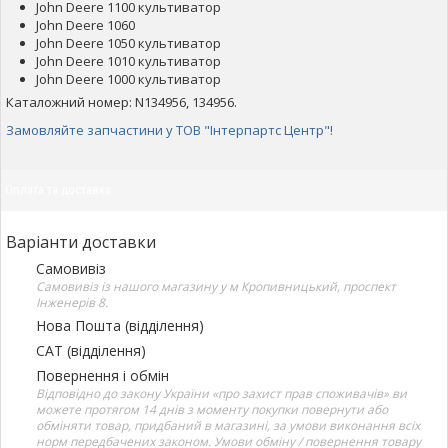
John Deere 1100 культиватор
John Deere 1060
John Deere 1050 культиватор
John Deere 1010 культиватор
John Deere 1000 культиватор
Каталожний номер: N134956, 134956.
Замовляйте запчастини у ТОВ "Інтерпартс Центр"!
Оплата та доставка
Варіанти доставки
Самовивіз
Самовивіз із нашого магазину у м Кропивницький, проспект
Інженерів 8.
Нова Пошта (відділення)
САТ (відділення)
Повернення і обмін
Відповідно до закону України «про захист прав споживачів» ви
можете протягом 14 днів з моменту покупки повернути або
обміняти товар, придбаний в магазині, за умови виконання всіх
норм передбачених законом. Умови обміну / повернення товару