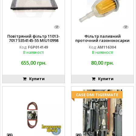
Повітряний фільтр 11013-
Фільтр паливний
7017 5354145-55 MIU10998
проточний газонокосарки
FGP014149
JOHN DEERE AM116304
Код:
FGP014149
Код:
AM116304
GY20709
В наявності
В наявності
655,00 грн.
80,00 грн.
Купити
Купити
CASE DMI TIGERMATE