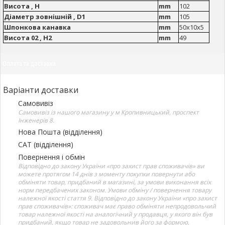
Висота , H
mm
102
Діаметр зовнішній , D1
mm
105
Шпонкова канавка
mm
50x10x5
Висота 02 , H2
mm
49
Оплата та доставка
Варіанти доставки
Самовивіз
Самовивіз із нашого магазину у м Кропивницький, проспект
Інженерів 8.
Нова Пошта (відділення)
САТ (відділення)
Повернення і обмін
Відповідно до закону України «про захист прав споживачів» ви
можете протягом 14 днів з моменту покупки повернути або
обміняти товар, придбаний в магазині, за умови виконання всіх
норм передбачених законом. Умови обміну / повернення товару
належної якості стаття 9. Відповідно до закону України «про захист
прав споживачів»: споживач має право обміняти непродовольчий
товар належної якості на аналогічний у продавця, у якого він був
придбаний, якщо товар не задовольнив його за формою,