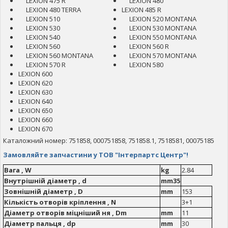
LEXION 475 R
LEXION 480
LEXION 480 TERRA
LEXION 485 R
LEXION 510
LEXION 520 MONTANA
LEXION 530
LEXION 530 MONTANA
LEXION 540
LEXION 550 MONTANA
LEXION 560
LEXION 560 R
LEXION 560 MONTANA
LEXION 570 MONTANA
LEXION 570 R
LEXION 580
LEXION 600
LEXION 620
LEXION 630
LEXION 640
LEXION 650
LEXION 660
LEXION 670
Каталожний номер: 751858, 000751858, 751858.1, 7518581, 00075185
Замовляйте запчастини у ТОВ "Інтерпартс Центр"!
Вага , W
kg
2.84
Внутрішній діаметр , d
mm35
Зовнішній діаметр , D
mm
153
Кількість отворів кріплення , N
3+1
Діаметр отворів міцніший ня , Dm
mm
11
Діаметр пальця , dp
mm
30