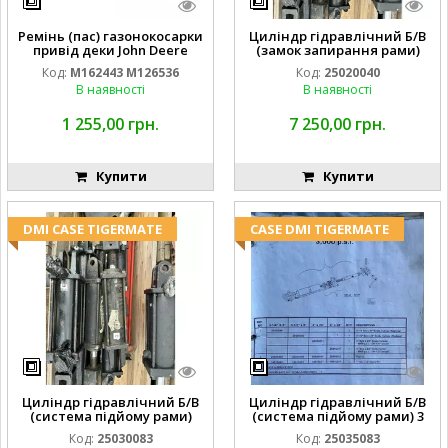
Ремінь (пас) газонокосарки
Циліндр гідравлічний Б/В
привід деки John Deere
(замок запирання рами)
M162443 M126536
2''X4'' 25320040
Код:
M162443 M126536
Код:
25020040
В наявності
В наявності
1 255,00 грн.
7 250,00 грн.
Купити
Купити
DMI CASE TIGERMATE
CASE DMI TIGERMATE
Циліндр гідравлічний Б/В
Циліндр гідравлічний Б/В
(система підйому рами)
(система підйому рами) 3
3X8 87423768
1/2 84255910
Код:
25030083
Код:
25035083