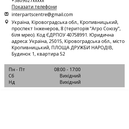
+3809627xxxxx
Показати телефони
i
nte
rpa
rts
cen
tre
@gm
ail
.co
m
Україна, Кіровоградська обл., Кропивницький,
проспект Інженеров, 8 (територія "Агро Союзу",
біля мрео). Код ЄДРПОУ 40758991. Юридична
адреса: Україна, 25015, Кіровоградська обл., місто
Кропивницький, ПЛОЩА ДРУЖБИ НАРОДІВ,
Будинок 1, квартира 52
Пн - Пт
08:00 - 17:00
Сб
Вихідний
Нд
Вихідний