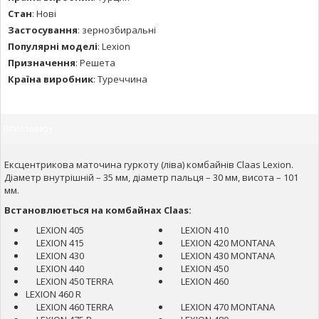
Стан
:
Нові
Застосування
:
зернозбиральні
Популярні моделі
:
Lexion
Призначення
:
Решета
Країна виробник
:
Туреччина
Опис товару
Ексцентрикова маточина гуркоту (ліва) комбайнів Claas Lexion.
Діаметр внутрішній – 35 мм, діаметр пальця – 30 мм, висота – 101
мм.
Встановлюється на комбайнах Claas:
LEXION 405
LEXION 410
LEXION 415
LEXION 420 MONTANA
LEXION 430
LEXION 430 MONTANA
LEXION 440
LEXION 450
LEXION 450 TERRA
LEXION 460
LEXION 460 R
LEXION 460 TERRA
LEXION 470 MONTANA