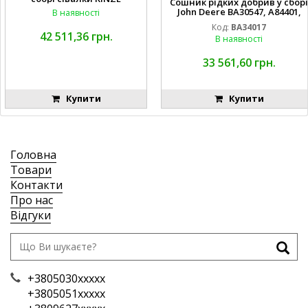
Сошник рідких добрив у сборі
John Deere BA30547, A84401,
В наявності
AA65563, AA65562, A82739,
Код:
BA34017
A82743, AA56092, A72503,
42 511,36 грн.
В наявності
A72504,
AA35154, AA26234, A72398, A827
68, H137235, A72358, AA65564, A
33 561,60 грн.
A65566, A49917, A49918,
Купити
Купити
Головна
Товари
Контакти
Про нас
Відгуки
+3805030xxxxx
+3805051xxxxx