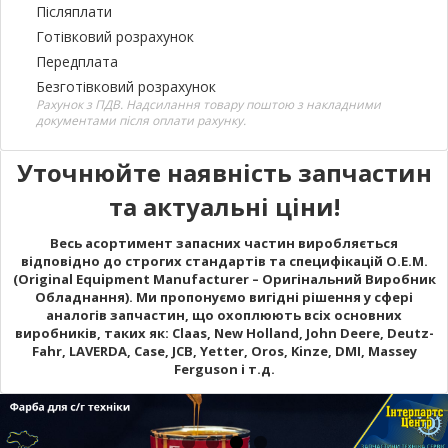
Післяплати
Готівковий розрахунок
Передплата
Безготівковий розрахунок
Рахунок з ПДВ. Надсилання товару поштою з накладними
документами після оплати рахунку.
Уточнюйте наявність запчастин
та актуальні ціни!
Весь асортимент запасних частин виробляється
відповідно до строгих стандартів та специфікацій O.E.M.
(Original Equipment Manufacturer – Оригінальний Виробник
Обладнання). Ми пропонуємо вигідні рішення у сфері
аналогів запчастин, що охоплюють всіх основних
виробників, таких як: Claas, New Holland, John Deere, Deutz-
Fahr, LAVERDA, Case, JCB, Yetter, Oros, Kinze, DMI, Massey
Ferguson і т.д.