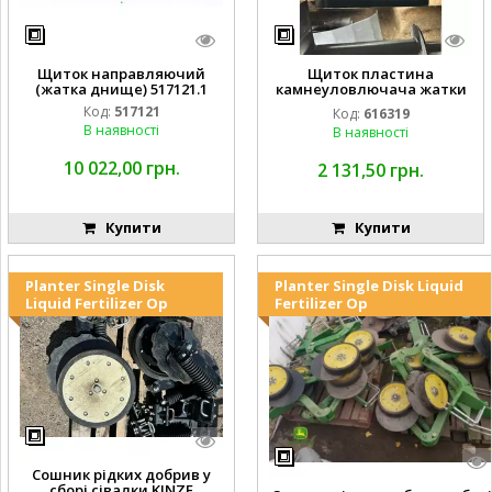
Щиток направляючий
Щиток пластина
(жатка днище) 517121.1
камнеуловлючача жатки
FLEX CAT CLAAS
Код:
517121
Код:
616319
В наявності
В наявності
10 022,00 грн.
2 131,50 грн.
Купити
Купити
Planter Single Disk
Planter Single Disk Liquid
Liquid Fertilizer Op
Fertilizer Op
Сошник рідких добрив у
сборі сівалки KINZE