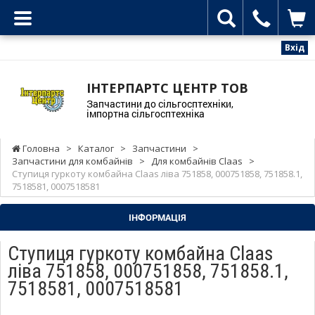
Вхід
ІНТЕРПАРТС ЦЕНТР ТОВ
Запчастини до сільгосптехніки,
імпортна сільгосптехніка
Головна
>
Каталог
>
Запчастини
>
Запчастини для комбайнів
>
Для комбайнів Claas
>
Ступиця гуркоту комбайна Claas ліва 751858, 000751858, 751858.1,
7518581, 0007518581
ІНФОРМАЦІЯ
Ступиця гуркоту комбайна Claas
ліва 751858, 000751858, 751858.1,
7518581, 0007518581