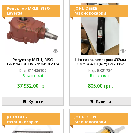
Редуктор МКШ, BISO
JOHN DEERE
Laverda
газонокосарки
Редуктор МКШ, BISO
Ніж газонокосарки 432мм
LA311436100AG 19AP012974
GX21784 X3 (к-т) GY20852
Laverda EMNIYET
AM137757 AM141035
Код:
311436100
Код:
GX21784
В наявності
В наявності
37 932,00 грн.
805,00 грн.
Купити
Купити
JOHN DEERE
JOHN DEERE
газонокосарки
газонокосарки