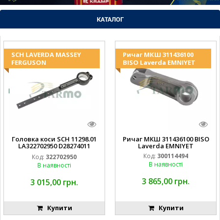
КАТАЛОГ
SCH LAVERDA MASSEY
Ричаг МКШ 311436100
FERGUSON
BISO Laverda EMNIYET
Головка коси SCH 11298.01
Ричаг МКШ 311436100 BISO
LA322702950 D28274011
Laverda EMNIYET
EMNIYET
Код:
300114494
Код:
322702950
В наявності
В наявності
3 865,00 грн.
3 015,00 грн.
Купити
Купити