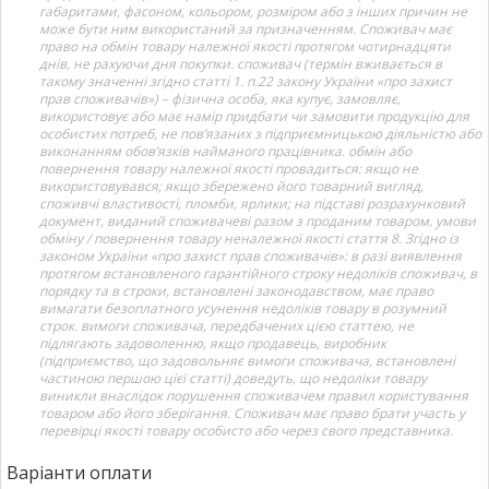
габаритами, фасоном, кольором, розміром або з інших причин не
може бути ним використаний за призначенням. Споживач має
право на обмін товару належної якості протягом чотирнадцяти
днів, не рахуючи дня покупки. споживач (термін вживається в
такому значенні згідно статті 1. п.22 закону України «про захист
прав споживачів») – фізична особа, яка купує, замовляє,
використовує або має намір придбати чи замовити продукцію для
особистих потреб, не пов’язаних з підприємницькою діяльністю або
виконанням обов’язків найманого працівника. обмін або
повернення товару належної якості провадиться: якщо не
використовувався; якщо збережено його товарний вигляд,
споживчі властивості, пломби, ярлики; на підставі розрахунковий
документ, виданий споживачеві разом з проданим товаром. умови
обміну / повернення товару неналежної якості стаття 8. Згідно із
законом України «про захист прав споживачів»: в разі виявлення
протягом встановленого гарантійного строку недоліків споживач, в
порядку та в строки, встановлені законодавством, має право
вимагати безоплатного усунення недоліків товару в розумний
строк. вимоги споживача, передбачених цією статтею, не
підлягають задоволенню, якщо продавець, виробник
(підприємство, що задовольняє вимоги споживача, встановлені
частиною першою цієї статті) доведуть, що недоліки товару
виникли внаслідок порушення споживачем правил користування
товаром або його зберігання. Споживач має право брати участь у
перевірці якості товару особисто або через свого представника.
Варіанти оплати