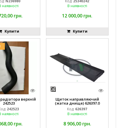
од:
N236980
Код:
25340242
В наявності
В наявності
720,00 грн.
12 000,00 грн.
Купити
Купити
U
 радіатора верхній
Щиток направляючий
242523
(жатка днище) 626397.0
Код:
242523
Код:
626397
В наявності
В наявності
068,00 грн.
8 906,00 грн.