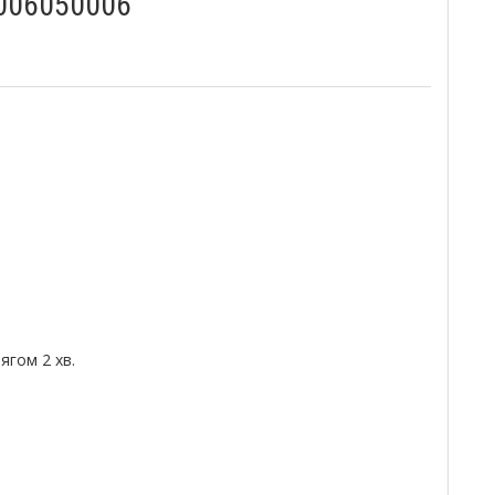
0006050006
гом 2 хв.