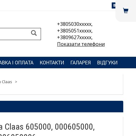
Вхід
+3805030xxxxx,
+3805051xxxxx,
+3809627xxxxx,
Показати телефони
АВКА І ОПЛАТА
КОНТАКТИ
ГАЛАРЕЯ
ВІДГУКИ
 Claas
>
а Claas 605000, 000605000,