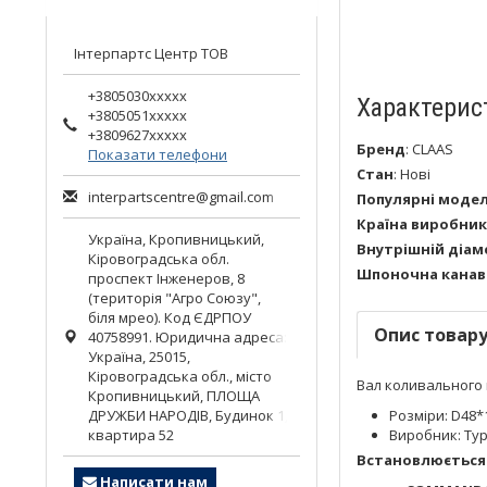
Інтерпартс Центр ТОВ
+3805030xxxxx
Характерис
+3805051xxxxx
+3809627xxxxx
Бренд
:
CLAAS
Показати телефони
Стан
:
Нові
interpartscentre@gmail.com
Популярні модел
Країна виробник
Україна,
Кропивницький
,
Внутрішній діаме
Кіровоградська обл.
Шпоночна канав
проспект Інженеров, 8
(територія "Агро Союзу",
біля мрео). Код ЄДРПОУ
Опис товар
40758991. Юридична адреса:
Україна, 25015,
Кіровоградська обл., місто
Вал коливального 
Кропивницький, ПЛОЩА
ДРУЖБИ НАРОДІВ, Будинок 1,
Розміри: D48*
квартира 52
Виробник: Ту
Встановлюється 
Написати нам