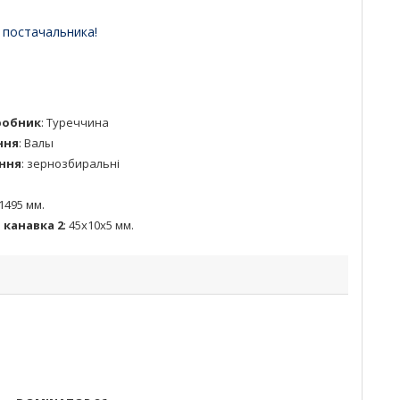
 постачальника!
робник
:
Туреччина
ння
:
Валы
ння
:
зернозбиральні
1495 мм.
канавка 2
:
45x10x5 мм.