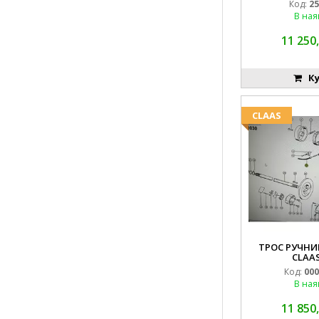
Код:
25
В ная
11 250,
Ку
CLAAS
ТРОС РУЧНИК
CLAAS
Код:
000
В ная
11 850,