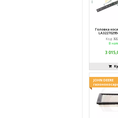
Головка коси
LA32270295
EMN
Код:
32
В ная
3 015,
Ку
JOHN DEERE
газонокосар