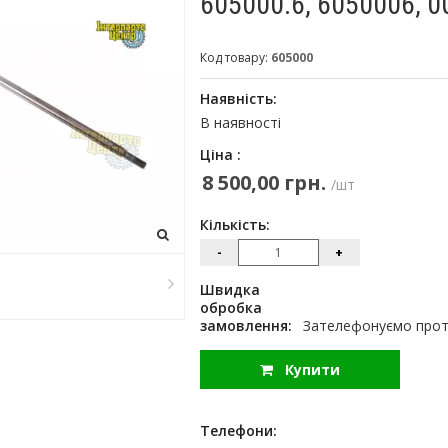
605000.6, 6050006, 
Код товару:
605000
Наявність:
В наявності
Ціна :
8 500,00 грн.
/шт
Кількість:
-
+
Швидка
обробка
замовлення:
Зателефонуємо протя
Купити
Телефони: