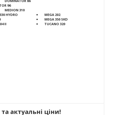
DOMINATOR 86
OR 96
MEDION 310
330 HYDRO
MEGA 202
0
MEGA 350 SKD
04 II
TUCANO 320
та актуальні ціни!