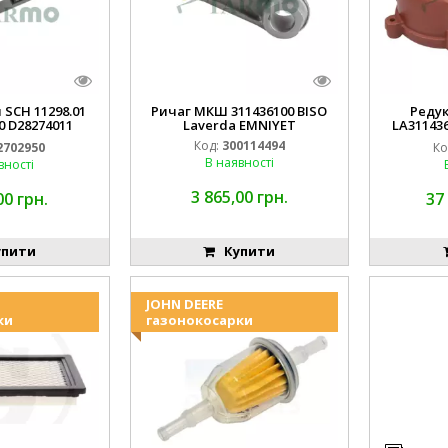
 SCH 11298.01
Ричаг МКШ 311436100 BISO
Реду
0 D28274011
Laverda EMNIYET
LA31143
IYET
Lav
Код:
300114494
2702950
Ко
В наявності
вності
3 865,00 грн.
00 грн.
37
пити
Купити
JOHN DEERE
ки
газонокосарки