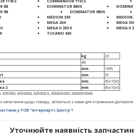
R 114CS
COMMANDOR 115CS
R 88
DOMINATOR 88VX
DOMINAT
R 98
DOMINATOR 98VX
0
MEDION 330
MEDION 
MEGA 204
MEGA 35
II
MEGA II 203 II
MEGA II 2
0
TUCANO 430
kg
20
48
mm
1495
s1
mm
35
ка
mm
45x10x5
ка 2
mm
45x10x5
605000, 6050006, 605000.6, 000605000, 0006050006.
и запитання щодо товару, зв’яжіться з нами для отримання допомоги.
астини у ТОВ "Інтерпартс Центр"!
Уточнюйте наявність запчастин 