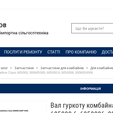
ОВ
 імпортна сільгосптехніка
ПОСЛУГИ РЕМОНТУ
СТАТТІ
ПРО КОМПАНІЮ
ДОСТ
талог
>
Запчастини
>
Запчастини для комбайнів
>
Для комбайнів
йна Claas 605000, 000605000, 605000.6, 6050006, 0006050006
ІНФОРМАЦІЯ
Вал гуркоту комбайн