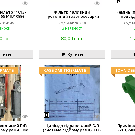
ільтр 11013-
Фільтр паливний
Ремінь (
-55 MIU10998
проточний газонокосарки
привід
14149
JOHN DEERE AM116304 GY20709
M16
P014149
Код:
AM116304
Код:
M
вності
В наявності
0 грн.
80,00 грн.
1 
пити
Купити
ERMATE
CASE DMI TIGERMATE
JOHN DEE
авлічний Б/В
Циліндр гідравлічний Б/В
Причіпне 
ому рами) 3X8
(система підйому рами) 3 1/2
2210, 240
3768
84255910