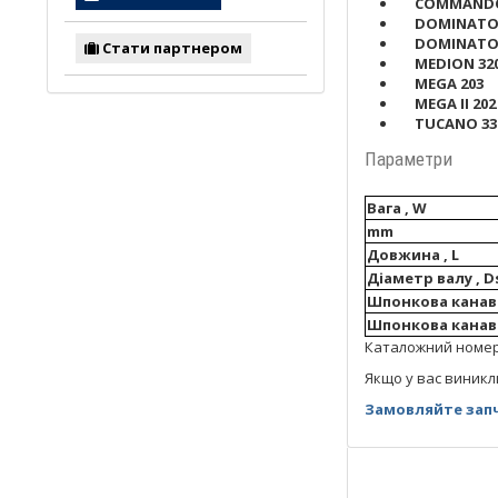
COMMANDO
DOMINATO
DOMINATO
Стати партнером
MEDION 32
MEGA 203
MEGA II 202 
TUCANO 33
Параметри
Вага , W
mm
Довжина , L
Діаметр валу , D
Шпонкова канав
Шпонкова канав
Каталожний номер: 
Якщо у вас виникл
Замовляйте запч