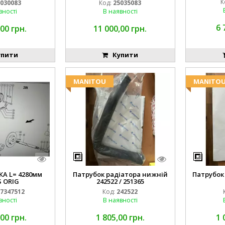
К
030083
Код:
25035083
вності
В наявності
6 
00 грн.
11 000,00 грн.
пити
Купити
MANITOU
MANITO
А L= 4280мм
Патрубок радіатора нижній
Патрубок
 ORIG
242522 / 251365
7347512
Код:
242522
вності
В наявності
00 грн.
1 805,00 грн.
1 