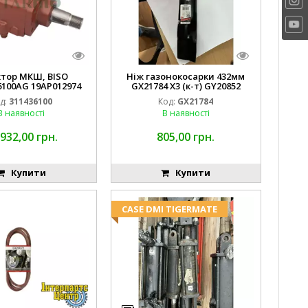
ктор МКШ, BISO
Ніж газонокосарки 432мм
6100AG 19AP012974
GX21784 X3 (к-т) GY20852
erda EMNIYET
AM137757 AM141035
д:
311436100
Код:
GX21784
В наявності
В наявності
 932,00 грн.
805,00 грн.
Купити
Купити
CASE DMI TIGERMATE