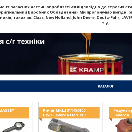
ент запасних частин виробляється відповідно до строгих стан
Оригінальний Виробник Обладнання). Ми пропонуємо вигідні рі
ків, таких як: Claas, New Holland, John Deere, Deutz-Fahr, LAVERD
т.д.
КАТАЛОГ
 MASSEY
Ричаг МКШ 311436100
Редукто
BISO Laverda EMNIYET
Laverda