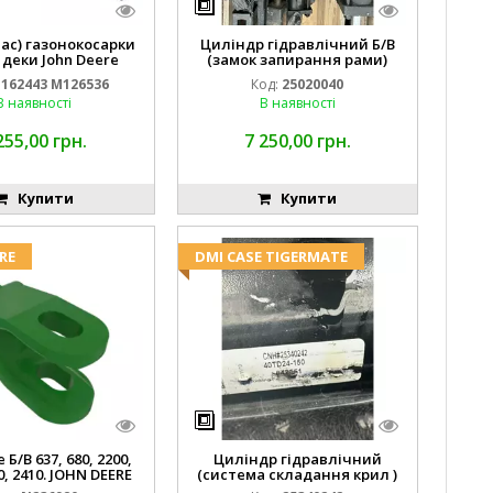
пас) газонокосарки
Циліндр гідравлічний Б/В
 деки John Deere
(замок запирання рами)
2443 M126536
2''X4'' 25320040
162443 M126536
Код:
25020040
В наявності
В наявності
255,00 грн.
7 250,00 грн.
Купити
Купити
RE
DMI CASE TIGERMATE
Б/В 637, 680, 2200,
Циліндр гідравлічний
0, 2410. JOHN DEERE
(система складання крил )