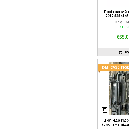
Повітряний ф
7017 5354145
FGP0
Код:
FG
В ная
655,0
Ку
DMI CASE TIG
Циліндр гідр
(система підй
8742