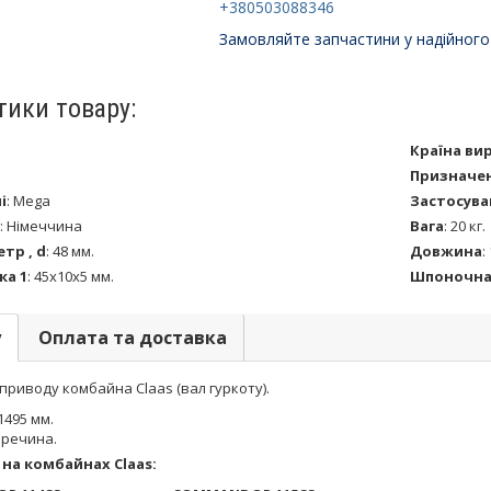
+380503088346
Замовляйте запчастини у надійного
тики товару:
Країна ви
Призначе
і
:
Mega
Застосува
:
Німеччина
Вага
:
20 кг.
тр , d
:
48 мм.
Довжина
:
ка 1
:
45x10x5 мм.
Шпоночна 
у
Оплата та доставка
приводу комбайна Claas (вал гуркоту).
1495 мм.
рречина.
на комбайнах Claas: