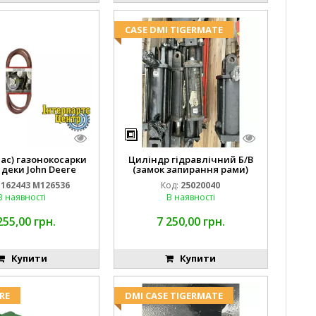
CASE DMI TIGERMATE
пас) газонокосарки
Циліндр гідравлічний Б/В
 деки John Deere
(замок запирання рами)
2443 M126536
2''X4'' 25320040
162443 M126536
Код:
25020040
В наявності
В наявності
255,00 грн.
7 250,00 грн.
Купити
Купити
RE
DMI CASE TIGERMATE