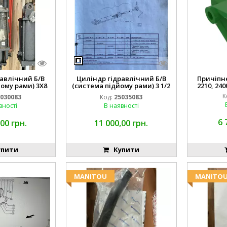
авлічний Б/В
Циліндр гідравлічний Б/В
Причіпне 
ому рами) 3X8
(система підйому рами) 3 1/2
2210, 240
3768
84255910
К
030083
Код:
25035083
вності
В наявності
6 
00 грн.
11 000,00 грн.
пити
Купити
MANITOU
MANITO