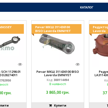
КАТАЛОГ
 MASSEY
Ричаг МКШ 311436100
Редукто
BISO Laverda EMNIYET
Laverda
 SCH 11298.01
Ричаг МКШ 311436100 BISO
Реду
0 D28274011
Laverda EMNIYET
LA31143
IYET
Lav
Код:
300114494
2702950
Ко
В наявності
вності
3 865,00 грн.
00 грн.
37
пити
Купити