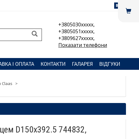
Вхід
+3805030xxxxx,
+3805051xxxxx,
+3809627xxxxx,
Показати телефони
АВКА І ОПЛАТА
КОНТАКТИ
ГАЛАРЕЯ
ВІДГУКИ
 Claas
>
нцем D150x392.5 744832,