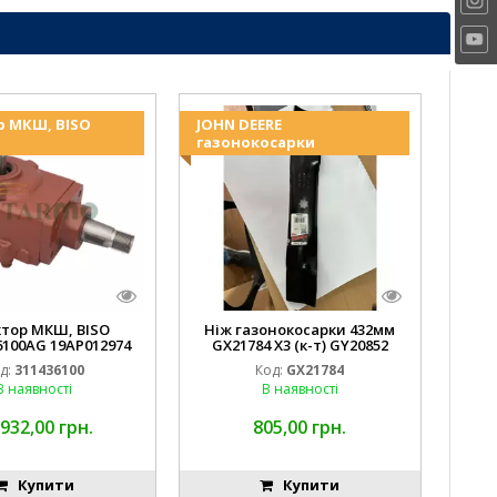
р МКШ, BISO
JOHN DEERE
газонокосарки
ктор МКШ, BISO
Ніж газонокосарки 432мм
6100AG 19AP012974
GX21784 X3 (к-т) GY20852
erda EMNIYET
AM137757 AM141035
д:
311436100
Код:
GX21784
В наявності
В наявності
 932,00 грн.
805,00 грн.
Купити
Купити