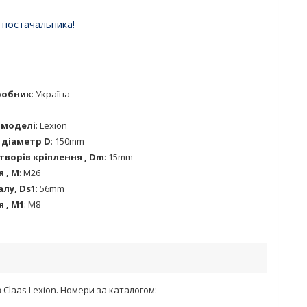
 постачальника!
робник
:
Україна
 моделі
:
Lexion
 діаметр D
:
150mm
творів кріплення , Dm
:
15mm
 , M
:
М26
алу, Ds1
:
56mm
 , M1
:
М8
Claas Lexion. Номери за каталогом: