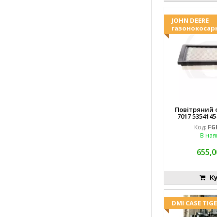
JOHN DEERE
газонокосар
Повітряний ф
7017 5354145
FGP0
Код:
FG
В ная
655,0
Ку
DMI CASE TIG