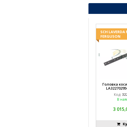
SCH LAVERDA
FERGUSON
Головка коси
LA32270295
EMN
Код:
32
В ная
3 015,
Ку