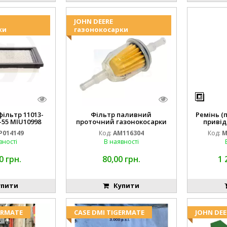
JOHN DEERE
ки
газонокосарки
ільтр 11013-
Фільтр паливний
Ремінь (
-55 MIU10998
проточний газонокосарки
привід
14149
JOHN DEERE AM116304 GY20709
M16
P014149
Код:
AM116304
Код:
M
вності
В наявності
0 грн.
80,00 грн.
1 
пити
Купити
ERMATE
CASE DMI TIGERMATE
JOHN DEE