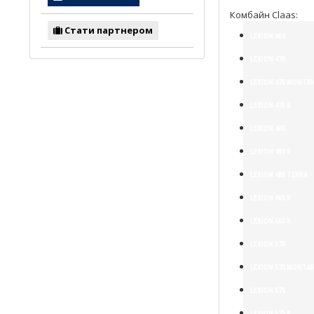
Комбайн Claas:
Стати партнером
LEXION 460
LEXION 470
LEXION 470 MONTA
LEXION 470 R
LEXION 480
LEXION 480 R
LEXION 480 TERRA
LEXION 485 R
LEXION 560 R
LEXION 570
LEXION 570 MONTA
LEXION 575
LEXION 575 R