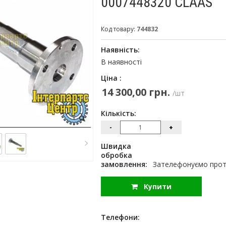
0007448320 CLAAS
Код товару:
744832
Наявність:
В наявності
Ціна :
14 300,00 грн.
/шт
Кількість:
-
+
Швидка
обробка
замовлення:
Зателефонуємо протя
Купити
Телефони: