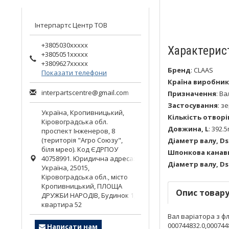
Інтерпартс Центр ТОВ
+3805030xxxxx
Характерис
+3805051xxxxx
+3809627xxxxx
Бренд
:
CLAAS
Показати телефони
Країна виробник
interpartscentre@gmail.com
Призначення
:
Ва
Застосування
:
зе
Україна,
Кропивницький
,
Кількість отворі
Кіровоградська обл.
Довжина, L
:
392.
проспект Інженеров, 8
(територія "Агро Союзу",
Діаметр валу, Ds
біля мрео). Код ЄДРПОУ
Шпонкова канав
40758991. Юридична адреса:
Діаметр валу, Ds
Україна, 25015,
Кіровоградська обл., місто
Кропивницький, ПЛОЩА
Опис товар
ДРУЖБИ НАРОДІВ, Будинок 1,
квартира 52
Вал варіатора з ф
000744832.0,000744
Написати нам