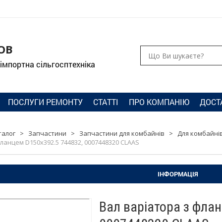
ОВ
 імпортна сільгосптехніка
ПОСЛУГИ РЕМОНТУ
СТАТТІ
ПРО КОМПАНІЮ
ДОСТ
талог
>
Запчастини
>
Запчастини для комбайнів
>
Для комбайнів
ланцем D150x392.5 744832, 0007448320 CLAAS
ІНФОРМАЦІЯ
Вал варіатора з фла