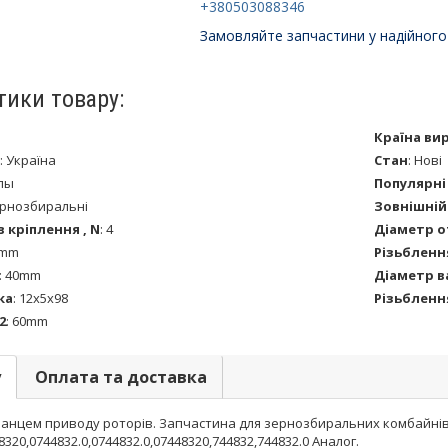
+380503088346
Замовляйте запчастини у надійного
тики товару:
Країна ви
:
Україна
Стан
:
Нові
лы
Популярні
рнозбиральні
Зовнішній
в кріплення , N
:
4
Діаметр о
5mm
Різьблення
:
40mm
Діаметр в
ка
:
12х5х98
Різьблення
2
:
60mm
у
Оплата та доставка
ланцем приводу роторів. Запчастина для зернозбиральних комбайнів 
8320,0744832.0,0744832.0,07448320,744832,744832.0 Аналог.