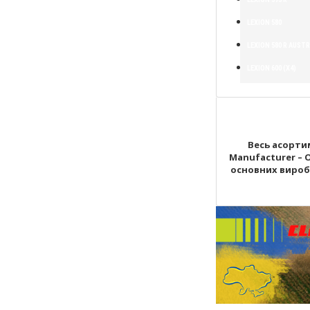
LEXION 580
LEXION 580 R AUSTR
LEXION 600 (X4)
Весь асортим
Manufacturer – 
основних виробни