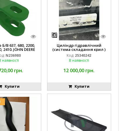
Б/В 637, 680, 2200,
Циліндр гідравлічний
0, 2410. JOHN DEERE
(система складання крил )
од:
N236980
Код:
25340242
В наявності
В наявності
720,00 грн.
12 000,00 грн.
Купити
Купити
U