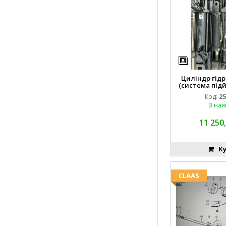
Циліндр гідр
(система підй
8742
Код:
25
В ная
11 250,
Ку
CLAAS