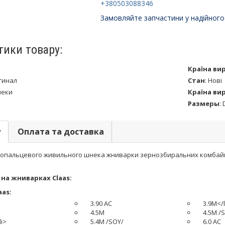
+380503088346
Замовляйте запчастини у надійного
тики товару:
Країна ви
гинал
Стан
:
Нові
еки
Країна ви
Размеры
:
у
Оплата та доставка
опальцевого живильного шнека жниварки зернозбиральних комбайнів C
на жниварках Claas:
aas:
3.90 AC
3.9M</l
4.5M
4.5M /
li>
5.4M /SOY/
6.0 AC