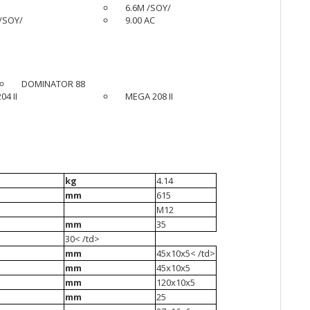
6.6M /SOY/
 /SOY/
9.00 AC
DOMINATOR 88
4 II
MEGA 208 II
kg
4.14
mm
615
М12
mm
35
30< /td>
mm
45х10х5< /td>
mm
45х10х5
mm
120х10х5
mm
25