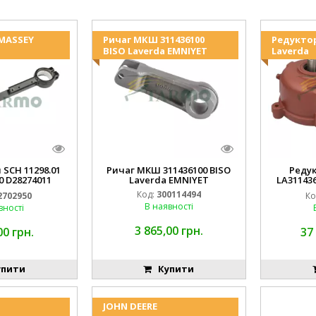
 MASSEY
Ричаг МКШ 311436100
Редукто
BISO Laverda EMNIYET
Laverda
 SCH 11298.01
Ричаг МКШ 311436100 BISO
Реду
0 D28274011
Laverda EMNIYET
LA31143
IYET
Lav
Код:
300114494
2702950
Ко
В наявності
вності
3 865,00 грн.
00 грн.
37
пити
Купити
JOHN DEERE