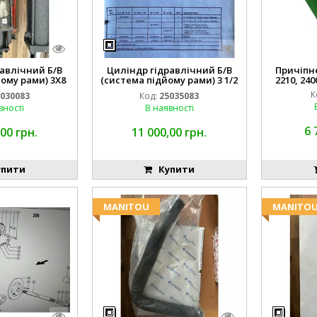
авлічний Б/В
Циліндр гідравлічний Б/В
Причіпне 
ому рами) 3X8
(система підйому рами) 3 1/2
2210, 240
3768
84255910
К
030083
Код:
25035083
вності
В наявності
6 
00 грн.
11 000,00 грн.
пити
Купити
MANITOU
MANITO