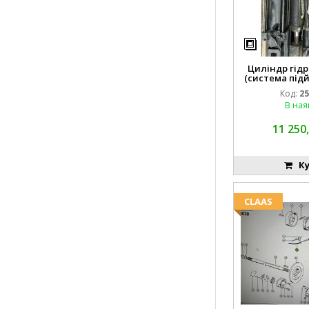
Циліндр гідр
(система підй
8742
Код:
25
В ная
11 250,
Ку
CLAAS