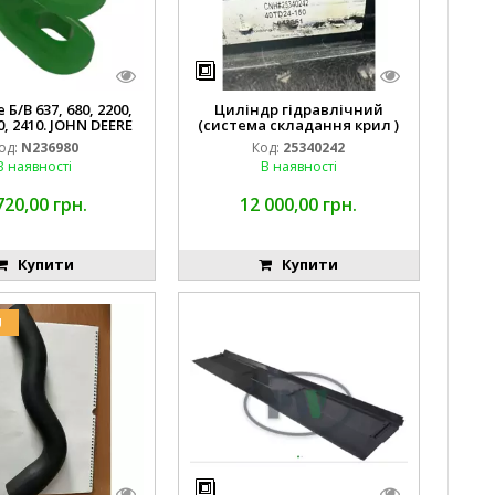
Б/В 637, 680, 2200,
Циліндр гідравлічний
0, 2410. JOHN DEERE
(система складання крил )
од:
N236980
Код:
25340242
В наявності
В наявності
720,00 грн.
12 000,00 грн.
Купити
Купити
U