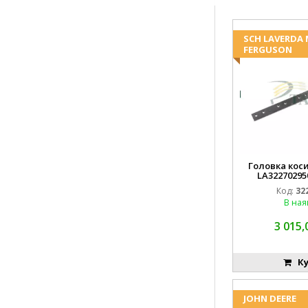
SCH LAVERDA
FERGUSON
Головка коси
LA32270295
EMN
Код:
32
В ная
3 015,
Ку
JOHN DEERE