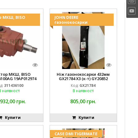
р МКШ, BISO
JOHN DEERE
газонокосарки
ктор МКШ, BISO
Ніж газонокосарки 432мм
6100AG 19AP012974
GX21784 X3 (к-т) GY20852
erda EMNIYET
AM137757 AM141035
д:
311436100
Код:
GX21784
В наявності
В наявності
 932,00 грн.
805,00 грн.
Купити
Купити
CASE DMI TIGERMATE