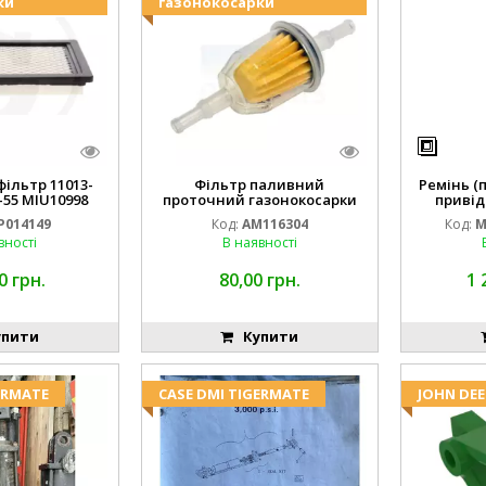
ки
газонокосарки
ільтр 11013-
Фільтр паливний
Ремінь (
-55 MIU10998
проточний газонокосарки
привід
14149
JOHN DEERE AM116304 GY20709
M16
P014149
Код:
AM116304
Код:
M
вності
В наявності
0 грн.
80,00 грн.
1 
пити
Купити
ERMATE
CASE DMI TIGERMATE
JOHN DEE