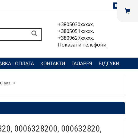
Вхід
+3805030xxxxx,
+3805051xxxxx,
+3809627xxxxx,
Показати телефони
АВКА І ОПЛАТА
КОНТАКТИ
ГАЛАРЕЯ
ВІДГУКИ
Claas
>
820, 0006328200, 000632820,