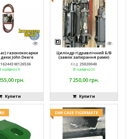
пас) газонокосарки
Циліндр гідравлічний Б/В
 деки John Deere
(замок запирання рами)
2443 M126536
2''X4'' 25320040
162443 M126536
Код:
25020040
В наявності
В наявності
255,00 грн.
7 250,00 грн.
Купити
Купити
RE
DMI CASE TIGERMATE