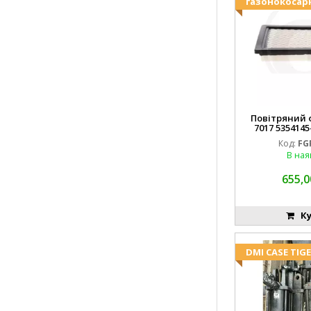
газонокосар
Повітряний ф
7017 5354145
FGP0
Код:
FG
В ная
655,0
Ку
DMI CASE TIG