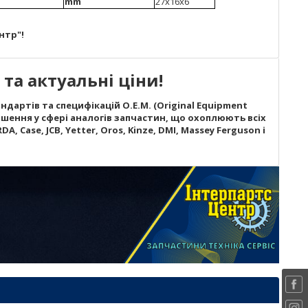
mm
27х16х6
нтр"!
та актуальні ціни!
дартів та специфікацій O.E.M. (Original Equipment
шення у сфері аналогів запчастин, що охоплюють всіх
A, Case, JCB, Yetter, Oros, Kinze, DMI, Massey Ferguson і