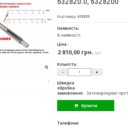
632820.0, 6328200
Код товару:
632820
Наявність:
В наявності
Ціна :
2 810,00 грн.
/шт
Кількість:
-
+
Швидка
обробка
замовлення:
Зателефонуємо протя
Купити
Телефони: