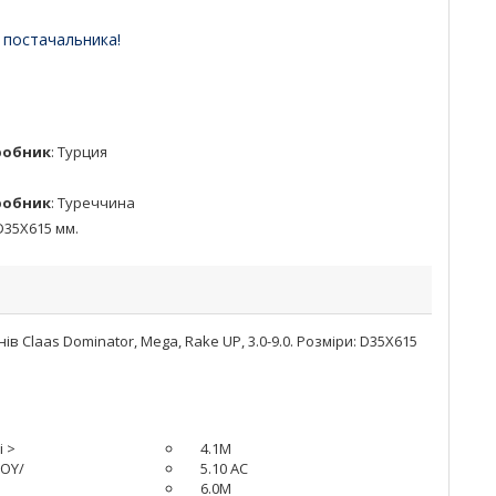
 постачальника!
робник
:
Турция
робник
:
Туреччина
D35X615 мм.
laas Dominator, Mega, Rake UP, 3.0-9.0. Розміри: D35X615
i >
4.1M
SOY/
5.10 AC
6.0M