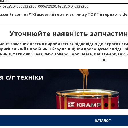
ка 4
632820, 0006328200, 000632820, 632820.0, 6328200.
rtscentr.com.ua/">Замовляйте запчастини у ТОВ "Інтерпартс Це
Уточнюйте наявність запчастин 
ент запасних частин виробляється відповідно до строгих стан
Оригінальний Виробник Обладнання). Ми пропонуємо вигідні рі
ків, таких як: Claas, New Holland, John Deere, Deutz-Fahr, LAVERD
т.д.
КАТАЛОГ