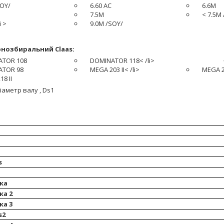
SOY/
6.60 AC
6.6M
7.5M
< 7.5M
i >
9.0M /SOY/
нозбиральний Claas:
ATOR 108
DOMINATOR 118< /li>
ATOR 98
MEGA 203 II< /li>
MEGA 20
8 II
іаметр валу , Ds1
s
ка
ка 2
ка 3
s2