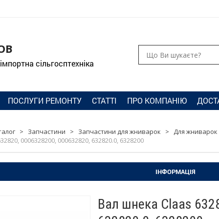
ОВ
 імпортна сільгосптехніка
ПОСЛУГИ РЕМОНТУ
СТАТТІ
ПРО КОМПАНІЮ
ДОСТ
талог
>
Запчастини
>
Запчастини для жниварок
>
Для жниварок 
32820, 0006328200, 000632820, 632820.0, 6328200
ІНФОРМАЦІЯ
Вал шнека Claas 632