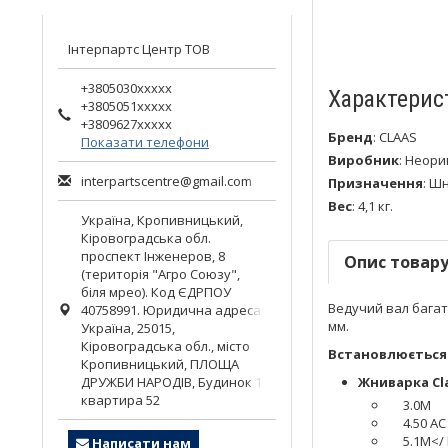
Інтерпартс Центр ТОВ
+3805030xxxxx
Характерис
+3805051xxxxx
+3809627xxxxx
Бренд
:
CLAAS
Показати телефони
Виробник
:
Неори
interpartscentre@gmail.com
Призначення
:
Шн
Вес
:
4,1 кг.
Україна,
Кропивницький
,
Кіровоградська обл.
проспект Інженеров, 8
Опис товар
(територія "Агро Союзу",
біля мрео). Код ЄДРПОУ
Ведучий вал багат
40758991. Юридична адреса:
мм.
Україна, 25015,
Кіровоградська обл., місто
Встановлюється 
Кропивницький, ПЛОЩА
ДРУЖБИ НАРОДІВ, Будинок 1,
Жниварка Cl
квартира 52
3.0M
4.50 AC
5.1M</ 
Написати нам