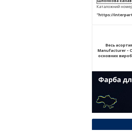
Шпонкова канав
Каталожний номер: 
"https://interpa
Весь асортим
Manufacturer – 
основних виробни