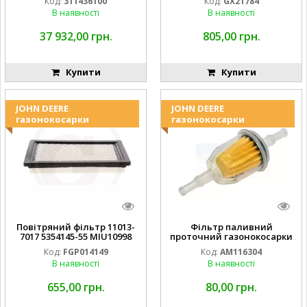
Код:
311436100
Код:
GX21784
В наявності
В наявності
37 932,00 грн.
805,00 грн.
Купити
Купити
JOHN DEERE
JOHN DEERE
газонокосарки
газонокосарки
Повітряний фільтр 11013-
Фільтр паливний
7017 5354145-55 MIU10998
проточний газонокосарки
FGP014149
JOHN DEERE AM116304
Код:
FGP014149
Код:
AM116304
GY20709
В наявності
В наявності
655,00 грн.
80,00 грн.