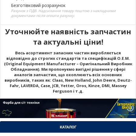
Безготівковий розрахунок
Рахунок з ПДВ. Надсилання товару поштою з накладними
документами після оплати рахунку.
Уточнюйте наявність запчастин
та актуальні ціни!
Весь асортимент запасних частин виробляється
відповідно до строгих стандартів та специфікацій O.E.M.
(Original Equipment Manufacturer – Оригінальний Виробник
Обладнання). Ми пропонуємо вигідні рішення у сфері
аналогів запчастин, що охоплюють всіх основних
виробників, таких як: Claas, New Holland, John Deere, Deutz-
Fahr, LAVERDA, Case, JCB, Yetter, Oros, Kinze, DMI, Massey
Ferguson і т.д.
КАТАЛОГ