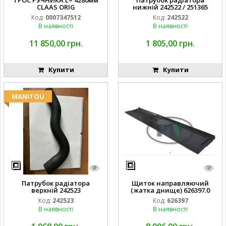
CLAAS ORIG
нижній 242522 / 251365
Код:
0007347512
Код:
242522
В наявності
В наявності
11 850,00 грн.
1 805,00 грн.
Купити
Купити
MANITOU
Патрубок радіатора
Щиток направляючий
верхній 242523
(жатка днище) 626397.0
Код:
242523
Код:
626397
В наявності
В наявності