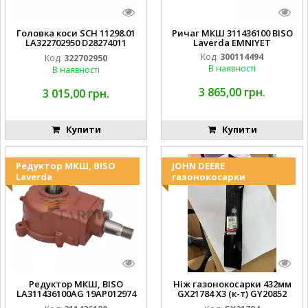
Головка коси SCH 11298.01
Ричаг МКШ 311436100 BISO
LA322702950 D28274011
Laverda EMNIYET
EMNIYET
Код:
300114494
Код:
322702950
В наявності
В наявності
3 865,00 грн.
3 015,00 грн.
Купити
Купити
Редуктор МКШ, BISO
JOHN DEERE
Laverda
газонокосарки
Редуктор МКШ, BISO
Ніж газонокосарки 432мм
LA311436100AG 19AP012974
GX21784 X3 (к-т) GY20852
Laverda EMNIYET
AM137757 AM141035