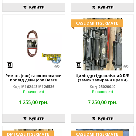
Купити
Купити
CASE DMI TIGERMATE
Ремінь (пас) газонокосарки
Циліндр гідравлічний Б/В
привід деки John Deere
(замок запирання рами)
M162443 M126536
2''X4'' 25320040
Код:
M162443 M126536
Код:
25020040
В наявності
В наявності
1 255,00 грн.
7 250,00 грн.
Купити
Купити
DMI CASE TIGERMATE
CASE DMI TIGERMATE