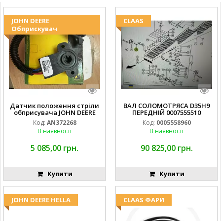
JOHN DEERE
CLAAS
Обприскувач
Датчик положення стріли
ВАЛ СОЛОМОТРЯСА D35H9
обприсувача JOHN DEERE
ПЕРЕДНІЙ 0007555510
Код:
AN372268
Код:
0005558960
В наявності
В наявності
5 085,00 грн.
90 825,00 грн.
Купити
Купити
JOHN DEERE HELLA
CLAAS ФАРИ