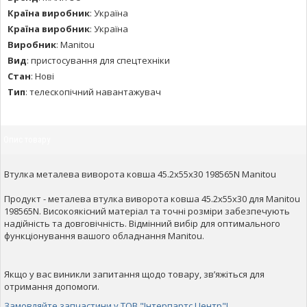
Країна виробник
:
Україна
Країна виробник
:
Україна
Виробник
:
Manitou
Вид
:
пристосування для спецтехніки
Стан
:
Нові
Тип
:
телескопічний навантажувач
Опис товару
Втулка металева виворота ковша 45.2x55x30 198565N Manitou
Продукт - металева втулка виворота ковша 45.2x55x30 для Manitou
198565N. Високоякісний матеріал та точні розміри забезпечують
надійність та довговічність. Відмінний вибір для оптимального
функціонування вашого обладнання Manitou.
Якщо у вас виникли запитання щодо товару, зв’яжіться для
отримання допомоги.
Замовляйте запчастини у ТОВ "Інтерпартс Центр"!