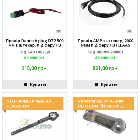
Провід Deutsch plug DT2 500
Провід AMP з штекер, 2000
мм з штекер, під фару H3
ммм під фару H3 (CLAAS
(JOHN DEERE AL116438
013733) Hella
Код:
KADT062SW
Код:
8KB990299001
994.184.00) ) Kramp Hella
В наявності
В наявності
215,00 грн.
891,00 грн.
Купити
Купити
SCH LAVERDA MASSEY
Ричаг МКШ 311436100
FERGUSON
BISO Laverda EMNIYET