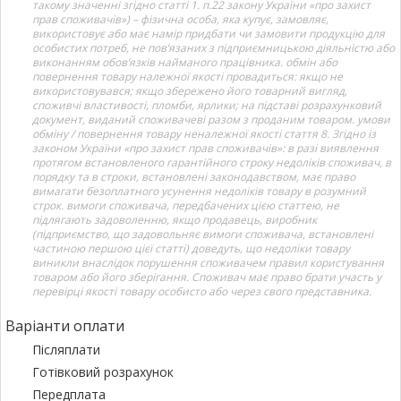
такому значенні згідно статті 1. п.22 закону України «про захист
прав споживачів») – фізична особа, яка купує, замовляє,
використовує або має намір придбати чи замовити продукцію для
особистих потреб, не пов’язаних з підприємницькою діяльністю або
виконанням обов’язків найманого працівника. обмін або
повернення товару належної якості провадиться: якщо не
використовувався; якщо збережено його товарний вигляд,
споживчі властивості, пломби, ярлики; на підставі розрахунковий
документ, виданий споживачеві разом з проданим товаром. умови
обміну / повернення товару неналежної якості стаття 8. Згідно із
законом України «про захист прав споживачів»: в разі виявлення
протягом встановленого гарантійного строку недоліків споживач, в
порядку та в строки, встановлені законодавством, має право
вимагати безоплатного усунення недоліків товару в розумний
строк. вимоги споживача, передбачених цією статтею, не
підлягають задоволенню, якщо продавець, виробник
(підприємство, що задовольняє вимоги споживача, встановлені
частиною першою цієї статті) доведуть, що недоліки товару
виникли внаслідок порушення споживачем правил користування
товаром або його зберігання. Споживач має право брати участь у
перевірці якості товару особисто або через свого представника.
Варіанти оплати
Післяплати
Готівковий розрахунок
Передплата