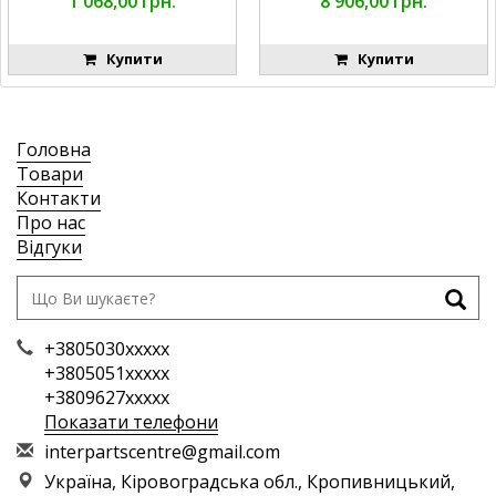
1 068,00 грн.
8 906,00 грн.
Купити
Купити
Головна
Товари
Контакти
Про нас
Відгуки
+3805030xxxxx
+3805051xxxxx
+3809627xxxxx
Показати телефони
i
nte
rpa
rts
cen
tre
@gm
ail
.co
m
Україна, Кіровоградська обл., Кропивницький,