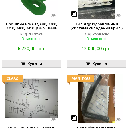
Причіпне Б/В 637, 680, 2200,
Циліндр гідравлічний
2210, 2400, 2410. JOHN DEERE
(система складання крил )
Код:
N236980
Код:
25340242
В наявності
В наявності
6 720,00 грн.
12 000,00 грн.
Купити
Купити
CLAAS
MANITOU
ТРОС РУЧНИКА L= 4280мм
Патрубок радіатора