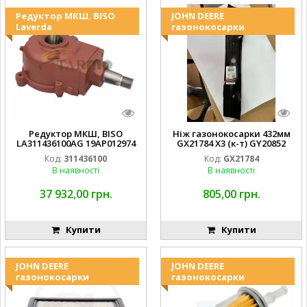
Редуктор МКШ, BISO
JOHN DEERE
Laverda
газонокосарки
Редуктор МКШ, BISO
Ніж газонокосарки 432мм
LA311436100AG 19AP012974
GX21784 X3 (к-т) GY20852
Laverda EMNIYET
AM137757 AM141035
Код:
311436100
Код:
GX21784
В наявності
В наявності
37 932,00 грн.
805,00 грн.
Купити
Купити
JOHN DEERE
JOHN DEERE
газонокосарки
газонокосарки