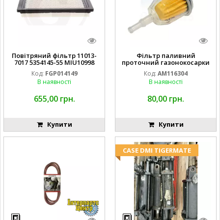
Повітряний фільтр 11013-
Фільтр паливний
7017 5354145-55 MIU10998
проточний газонокосарки
FGP014149
JOHN DEERE AM116304
Код:
FGP014149
Код:
AM116304
GY20709
В наявності
В наявності
655,00 грн.
80,00 грн.
Купити
Купити
CASE DMI TIGERMATE