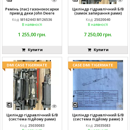
Ремінь (пас) газонокосарки
Циліндр гідравлічний Б/В
привід деки John Deere
(замок запирання рами)
M162443 M126536
2''X4'' 25320040
Код:
M162443 M126536
Код:
25020040
В наявності
В наявності
1 255,00 грн.
7 250,00 грн.
Купити
Купити
DMI CASE TIGERMATE
CASE DMI TIGERMATE
Циліндр гідравлічний Б/В
Циліндр гідравлічний Б/В
(система підйому рами)
(система підйому рами) 3
3X8 87423768
1/2 84255910
Код:
25030083
Код:
25035083