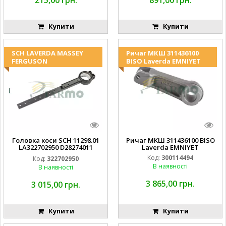
215,00 грн.
891,00 грн.
Купити
Купити
SCH LAVERDA MASSEY
Ричаг МКШ 311436100
FERGUSON
BISO Laverda EMNIYET
Головка коси SCH 11298.01
Ричаг МКШ 311436100 BISO
LA322702950 D28274011
Laverda EMNIYET
EMNIYET
Код:
300114494
Код:
322702950
В наявності
В наявності
3 865,00 грн.
3 015,00 грн.
Купити
Купити