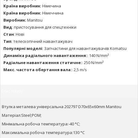
Країна виробник
:
Німечина
Країна виробник
:
Німеччина
Виробник
:
Manitou
Вид
:
пристосування для спецтехніки
Стан
:
Нові
Тип
:
телескопічний навантажувач
Популярні моделі
:
Запчастини для навантажувачів Komatsu
Динаміка радіального навантаження:
:
140 N/mm²
Радіальне навантаження статичне:
:
250 N/mm²
Макс. частота обертання вала:
:
2,5 m/s
Опис товару
Втулка металева універсальна 202797 D70x65x60mm Manitou
Матеріал:Steel;POM;
Мінімальна робоча температура:-40 °C;
Максимальна робоча температура:130 °C