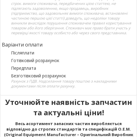
строк. вимоги споживача, передбачених цією статтею, не
підлягають задоволенню, якщо продавець, виробник
(підприємство, що задовольняє вимоги споживача, встановлені
частиною першою цієї статті) доведуть, що недоліки товару
виникли внаслідок порушення споживачем правил користування
товаром або його зберігання. Споживач має право брати участь у
перевірці якості товару особисто або через свого представника.
Варіанти оплати
Післяплати
Готівковий розрахунок
Передплата
Безготівковий розрахунок
Рахунок з ПДВ. Надсилання товару поштою з накладними
документами після оплати рахунку.
Уточнюйте наявність запчастин
та актуальні ціни!
Весь асортимент запасних частин виробляється
відповідно до строгих стандартів та специфікацій O.E.M.
(Original Equipment Manufacturer – Оригінальний Виробник