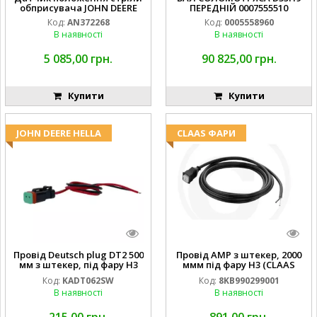
обприсувача JOHN DEERE
ПЕРЕДНІЙ 0007555510
Код:
AN372268
Код:
0005558960
В наявності
В наявності
5 085,00 грн.
90 825,00 грн.
Купити
Купити
JOHN DEERE HELLA
CLAAS ФАРИ
Провід Deutsch plug DT2 500
Провід AMP з штекер, 2000
мм з штекер, під фару H3
ммм під фару H3 (CLAAS
(JOHN DEERE AL116438
013733) Hella
Код:
KADT062SW
Код:
8KB990299001
994.184.00) ) Kramp Hella
В наявності
В наявності