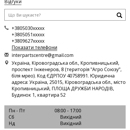
Відгуки
+3805030xxxxx
+3805051xxxxx
+3809627xxxxx
Показати телефони
i
nte
rpa
rts
cen
tre
@gm
ail
.co
m
Україна, Кіровоградська обл., Кропивницький,
проспект Інженеров, 8 (територія "Агро Союзу",
біля мрео). Код ЄДРПОУ 40758991. Юридична
адреса: Україна, 25015, Кіровоградська обл., місто
Кропивницький, ПЛОЩА ДРУЖБИ НАРОДІВ,
Будинок 1, квартира 52
Пн - Пт
08:00 - 17:00
Сб
Вихідний
Нд
Вихідний