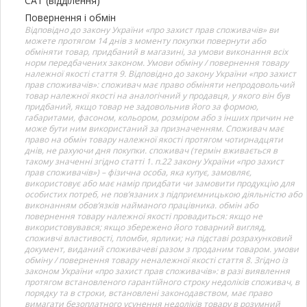
САТ (відділення)
Повернення і обмін
Відповідно до закону України «про захист прав споживачів» ви
можете протягом 14 днів з моменту покупки повернути або
обміняти товар, придбаний в магазині, за умови виконання всіх
норм передбачених законом. Умови обміну / повернення товару
належної якості стаття 9. Відповідно до закону України «про захист
прав споживачів»: споживач має право обміняти непродовольчий
товар належної якості на аналогічний у продавця, у якого він був
придбаний, якщо товар не задовольнив його за формою,
габаритами, фасоном, кольором, розміром або з інших причин не
може бути ним використаний за призначенням. Споживач має
право на обмін товару належної якості протягом чотирнадцяти
днів, не рахуючи дня покупки. споживач (термін вживається в
такому значенні згідно статті 1. п.22 закону України «про захист
прав споживачів») – фізична особа, яка купує, замовляє,
використовує або має намір придбати чи замовити продукцію для
особистих потреб, не пов’язаних з підприємницькою діяльністю або
виконанням обов’язків найманого працівника. обмін або
повернення товару належної якості провадиться: якщо не
використовувався; якщо збережено його товарний вигляд,
споживчі властивості, пломби, ярлики; на підставі розрахунковий
документ, виданий споживачеві разом з проданим товаром. умови
обміну / повернення товару неналежної якості стаття 8. Згідно із
законом України «про захист прав споживачів»: в разі виявлення
протягом встановленого гарантійного строку недоліків споживач, в
порядку та в строки, встановлені законодавством, має право
вимагати безоплатного усунення недоліків товару в розумний