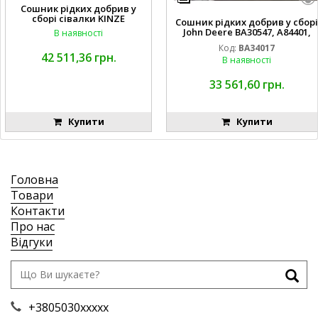
Сошник рідких добрив у
сборі сівалки KINZE
Сошник рідких добрив у сборі
John Deere BA30547, A84401,
В наявності
AA65563, AA65562, A82739,
Код:
BA34017
A82743, AA56092, A72503,
42 511,36 грн.
В наявності
A72504,
AA35154, AA26234, A72398, A827
68, H137235, A72358, AA65564, A
33 561,60 грн.
A65566, A49917, A49918,
Купити
Купити
Головна
Товари
Контакти
Про нас
Відгуки
+3805030xxxxx