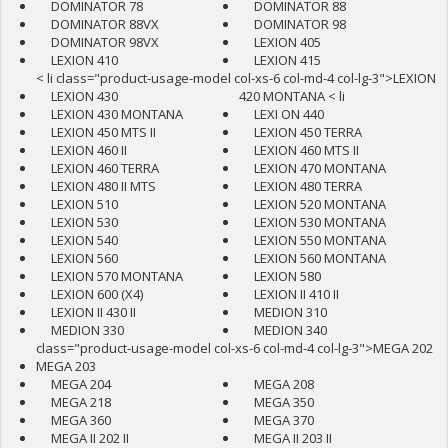
DOMINATOR 78
DOMINATOR 88
DOMINATOR 88VX
DOMINATOR 98
DOMINATOR 98VX
LEXION 405
LEXION 410
LEXION 415
< li class="product-usage-model col-xs-6 col-md-4 col-lg-3">LEXION
LEXION 430
420 MONTANA
< li
LEXION 430 MONTANA
LEXI ON 440
LEXION 450 MTS II
LEXION 450 TERRA
LEXION 460 II
LEXION 460 MTS II
LEXION 460 TERRA
LEXION 470 MONTANA
LEXION 480 II MTS
LEXION 480 TERRA
LEXION 510
LEXION 520 MONTANA
LEXION 530
LEXION 530 MONTANA
LEXION 540
LEXION 550 MONTANA
LEXION 560
LEXION 560 MONTANA
LEXION 570 MONTANA
LEXION 580
LEXION 600 (X4)
LEXION II 410 II
LEXION II 430 II
MEDION 310
MEDION 330
MEDION 340
class="product-usage-model col-xs-6 col-md-4 col-lg-3">MEGA 202
MEGA 203
MEGA 204
MEGA 208
MEGA 218
MEGA 350
MEGA 360
MEGA 370
MEGA II 202 II
MEGA II 203 II