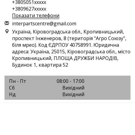
+3805051xxxxx
+3809627xxxxx
Показати телефони
i
nte
rpa
rts
cen
tre
@gm
ail
.co
m
Україна, Кіровоградська обл., Кропивницький,
проспект Інженеров, 8 (територія "Агро Союзу",
біля мрео). Код ЄДРПОУ 40758991. Юридична
адреса: Україна, 25015, Кіровоградська обл., місто
Кропивницький, ПЛОЩА ДРУЖБИ НАРОДІВ,
Будинок 1, квартира 52
Пн - Пт
08:00 - 17:00
Сб
Вихідний
Нд
Вихідний