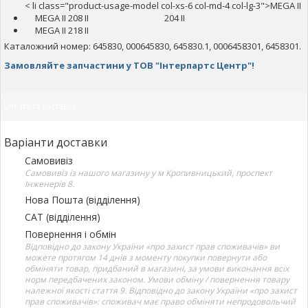
< li class="product-usage-model col-xs-6 col-md-4 col-lg-3">MEGA II
MEGA II 208 II
204 II
MEGA II 218 II
Каталожний номер: 645830, 000645830, 645830.1, 0006458301, 6458301.
Замовляйте запчастини у ТОВ "Інтерпартс Центр"!
Оплата та доставка
Варіанти доставки
Самовивіз
Самовивіз із нашого магазину у м Кропивницький, проспект
Інженерів 8.
Нова Пошта (відділення)
САТ (відділення)
Повернення і обмін
Відповідно до закону України «про захист прав споживачів» ви
можете протягом 14 днів з моменту покупки повернути або
обміняти товар, придбаний в магазині, за умови виконання всіх
норм передбачених законом. Умови обміну / повернення товару
належної якості стаття 9. Відповідно до закону України «про захист
прав споживачів»: споживач має право обміняти непродовольчий