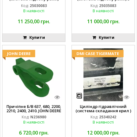
3X8 87423768
1/2 84255910
Код:
25030083
Код:
25035083
В наявності
В наявності
11 250,00 грн.
11 000,00 грн.
Купити
Купити
JOHN DEERE
DMI CASE TIGERMATE
Причіпне Б/В 637, 680, 2200,
Циліндр гідравлічний
2210, 2400, 2410. JOHN DEERE
(система складання крил )
Код:
N236980
Код:
25340242
В наявності
В наявності
6 720,00 грн.
12 000,00 грн.