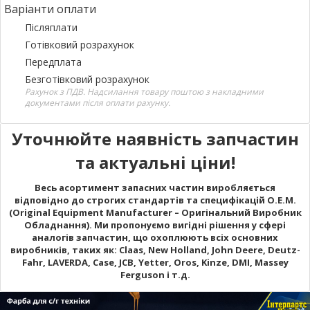
Варіанти оплати
Післяплати
Готівковий розрахунок
Передплата
Безготівковий розрахунок
Рахунок з ПДВ. Надсилання товару поштою з накладними
документами після оплати рахунку.
Уточнюйте наявність запчастин
та актуальні ціни!
Весь асортимент запасних частин виробляється
відповідно до строгих стандартів та специфікацій O.E.M.
(Original Equipment Manufacturer – Оригінальний Виробник
Обладнання). Ми пропонуємо вигідні рішення у сфері
аналогів запчастин, що охоплюють всіх основних
виробників, таких як: Claas, New Holland, John Deere, Deutz-
Fahr, LAVERDA, Case, JCB, Yetter, Oros, Kinze, DMI, Massey
Ferguson і т.д.