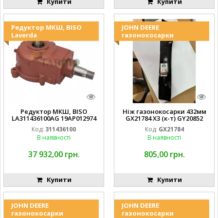
Купити
Купити
Редуктор МКШ, BISO
JOHN DEERE
Laverda
газонокосарки
Редуктор МКШ, BISO
Ніж газонокосарки 432мм
LA311436100AG 19AP012974
GX21784 X3 (к-т) GY20852
Laverda EMNIYET
AM137757 AM141035
Код:
311436100
Код:
GX21784
В наявності
В наявності
37 932,00 грн.
805,00 грн.
Купити
Купити
JOHN DEERE
JOHN DEERE
газонокосарки
газонокосарки