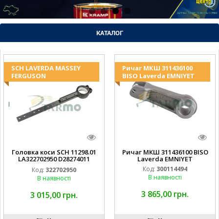
КАТАЛОГ
SCH LAVERDA MASSEY
Ричаг МКШ 311436100
FERGUSON
BISO Laverda EMNIYET
Головка коси SCH 11298.01
Ричаг МКШ 311436100 BISO
LA322702950 D28274011
Laverda EMNIYET
EMNIYET
Код:
300114494
Код:
322702950
В наявності
В наявності
3 865,00 грн.
3 015,00 грн.