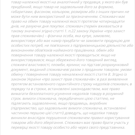
товар належної якості на аналогічний у продавця, у якого він був
придбаний, якщо товар не задовольнив його за формою,
габаритами, фасоном, кольором, розміром або з інших причин не
може бути ним використаний за призначенням. Споживач має
право на обмін товару належної якості протягом чотирнадцяти
днів, не рахуючи дня покупки. споживач (термін вживається в
такому значенні згідно статті 1. п.22 закону України «про захист
прав споживачів») – фізична особа, яка купує, замовляє,
використовує або має намір придбати чи замовити продукцію для
особистих потреб, не пов’язаних з підприємницькою діяльністю або
виконанням обов’язків найманого працівника. обмін або
повернення товару належної якості провадиться: якщо не
використовувався; якщо збережено його товарний вигляд,
споживчі властивості, пломби, ярлики; на підставі розрахунковий
документ, виданий споживачеві разом з проданим товаром. умови
обміну / повернення товару неналежної якості стаття 8. Згідно із
законом України «про захист прав споживачів»: в разі виявлення
протягом встановленого гарантійного строку недоліків споживач, в
порядку та в строки, встановлені законодавством, має право
вимагати безоплатного усунення недоліків товару в розумний
строк. вимоги споживача, передбачених цією статтею, не
підлягають задоволенню, якщо продавець, виробник
(підприємство, що задовольняє вимоги споживача, встановлені
частиною першою цієї статті) доведуть, що недоліки товару
виникли внаслідок порушення споживачем правил користування
товаром або його зберігання. Споживач має право брати участь у
перевірці якості товару особисто або через свого представника.