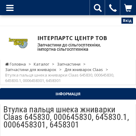
Вхід
ІНТЕРПАРТС ЦЕНТР ТОВ
Запчастини до сільгосптехніки,
імпортна сільгосптехніка
Головна
>
Каталог
>
Запчастини
>
Запчастини для жниварок
>
Для жниварок Claas
>
Втулка пальця шнека жниварки Claas 645830, 000645830,
645830.1, 0006458301, 6458301
ІНФОРМАЦІЯ
Втулка пальця шнека жниварки
Claas 645830, 000645830, 645830.1,
0006458301, 6458301