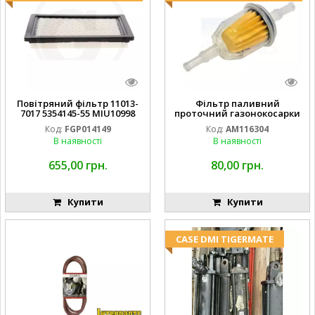
Повітряний фільтр 11013-
Фільтр паливний
7017 5354145-55 MIU10998
проточний газонокосарки
FGP014149
JOHN DEERE AM116304
Код:
FGP014149
Код:
AM116304
GY20709
В наявності
В наявності
655,00 грн.
80,00 грн.
Купити
Купити
CASE DMI TIGERMATE