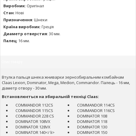
Виробник
:
Оригінал
Стан
:
Нові
Призначення
:
Шнеки
Країна виробник
:
Греція
Диаметр отверстия
:
30 мм.
Палец
:
16 мм.
Опис товару
Втулка пальця шнека жниварки зернозбиральним комбайнам
Claas Lexion, Dominator, Mega, Medion, Commandor. Палець - 16 мм,
діаметр отвору - 30 мм.
Встановлюється на збиральній техніці Claas:
COMMANDOR 112CS
COMMANDOR 114CS
COMMANDOR 115CS
COMMANDOR 116CS
COMMANDOR 228 CS
DOMINATOR 108
DOMINATOR 108VX
DOMINATOR 118
DOMINATOR 128VX
DOMINATOR 130
DOMINATOR 140</ li>
DOMINATOR 150