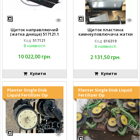
Щиток направляючий
Щиток пластина
(жатка днище) 517121.1
камнеуловлючача жатки
FLEX CAT CLAAS
Код:
517121
Код:
616319
В наявності
В наявності
10 022,00 грн.
2 131,50 грн.
Купити
Купити
Planter Single Disk
Planter Single Disk Liquid
Liquid Fertilizer Op
Fertilizer Op