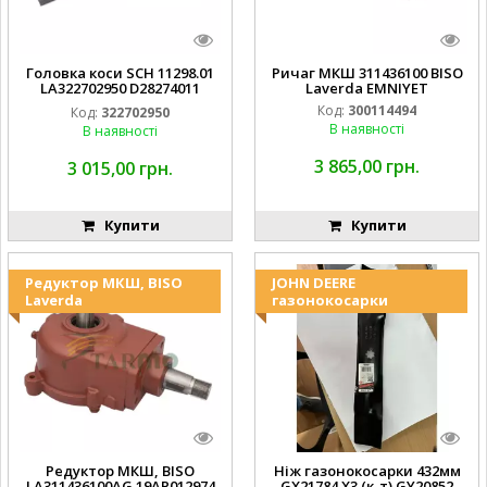
Головка коси SCH 11298.01
Ричаг МКШ 311436100 BISO
LA322702950 D28274011
Laverda EMNIYET
EMNIYET
Код:
300114494
Код:
322702950
В наявності
В наявності
3 865,00 грн.
3 015,00 грн.
Купити
Купити
Редуктор МКШ, BISO
JOHN DEERE
Laverda
газонокосарки
Редуктор МКШ, BISO
Ніж газонокосарки 432мм
LA311436100AG 19AP012974
GX21784 X3 (к-т) GY20852