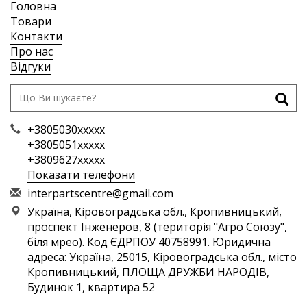
Головна
Товари
Контакти
Про нас
Відгуки
+3805030xxxxx
+3805051xxxxx
+3809627xxxxx
Показати телефони
i
nte
rpa
rts
cen
tre
@gm
ail
.co
m
Україна, Кіровоградська обл., Кропивницький,
проспект Інженеров, 8 (територія "Агро Союзу",
біля мрео). Код ЄДРПОУ 40758991. Юридична
адреса: Україна, 25015, Кіровоградська обл., місто
Кропивницький, ПЛОЩА ДРУЖБИ НАРОДІВ,
Будинок 1, квартира 52