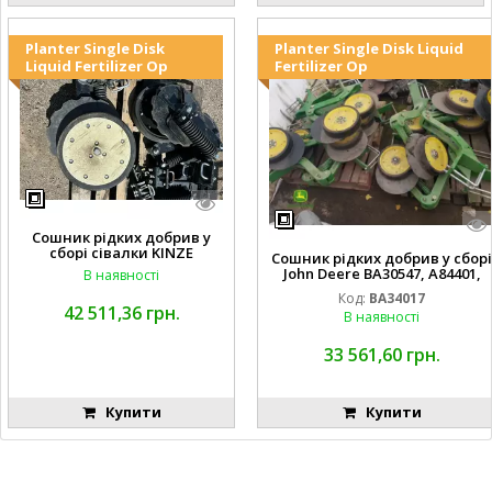
Planter Single Disk
Planter Single Disk Liquid
Liquid Fertilizer Op
Fertilizer Op
Сошник рідких добрив у
сборі сівалки KINZE
Сошник рідких добрив у сборі
John Deere BA30547, A84401,
В наявності
AA65563, AA65562, A82739,
Код:
BA34017
A82743, AA56092, A72503,
42 511,36 грн.
В наявності
A72504,
AA35154, AA26234, A72398, A827
68, H137235, A72358, AA65564, A
33 561,60 грн.
A65566, A49917, A49918,
Купити
Купити