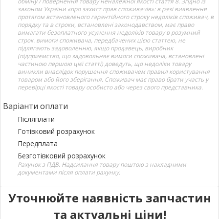
обміну / повернення товару неналежної якості стаття 8. Згідно із
законом України «про захист прав споживачів»: в разі виявлення
протягом встановленого гарантійного строку недоліків споживач, в
порядку та в строки, встановлені законодавством, має право
вимагати безоплатного усунення недоліків товару в розумний
строк. вимоги споживача, передбачених цією статтею, не
підлягають задоволенню, якщо продавець, виробник
(підприємство, що задовольняє вимоги споживача, встановлені
частиною першою цієї статті) доведуть, що недоліки товару
виникли внаслідок порушення споживачем правил користування
товаром або його зберігання. Споживач має право брати участь у
перевірці якості товару особисто або через свого представника.
Варіанти оплати
Післяплати
Готівковий розрахунок
Передплата
Безготівковий розрахунок
Рахунок з ПДВ. Надсилання товару поштою з накладними
документами після оплати рахунку.
Уточнюйте наявність запчастин
та актуальні ціни!