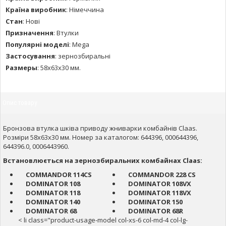
Країна виробник
:
Німеччина
Стан
:
Нові
Призначення
:
Втулки
Популярні моделі
:
Mega
Застосування
:
зернозбиральні
Размеры
:
58х63х30 мм.
Опис товару
Бронзова втулка шківа приводу жниварки комбайнів Claas.
Розміри 58х63х30 мм. Номер за каталогом: 644396, 000644396,
644396.0, 0006443960.
Встановлюється на зернозбиральних комбайнах Claas:
COMMANDOR 114CS
COMMANDOR 228 CS
DOMINATOR 108
DOMINATOR 108VX
DOMINATOR 118
DOMINATOR 118VX
DOMINATOR 140
DOMINATOR 150
DOMINATOR 68
DOMINATOR 68R
< li class="product-usage-model col-xs-6 col-md-4 col-lg-