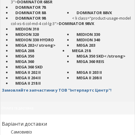
3">
DOMINATOR 68SR
DOMINATOR 78
DOMINATOR 88
DOMINATOR 88VX
DOMINATOR 98
< li class="product-usage-model
col-xs-6 col-md-4 col-lg-3">
DOMINATOR 98VX
MEDION 310
MEDION 320
MEDION 330
MEDION 330 HYDRO
MEDION 340
MEGA 202</ strong>
MEGA 203
MEGA 208
MEGA 218
MEGA 350
MEGA 350 SKD< /strong>
MEGA 360
MEGA 360 REIS
MEGA 360 SKD
MEGA II 202 II
MEGA II 203 II
MEGA II 204 II
MEGA II 208 II
MEGA II 218 II
Замовляйте запчастини у ТОВ "Інтерпартс Центр"!
Оплата та доставка
Варіанти доставки
Самовивіз