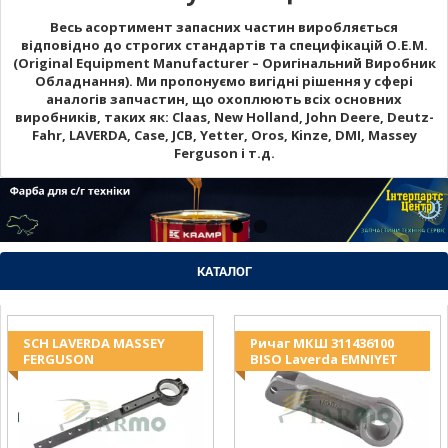
Весь асортимент запасних частин виробляється
відповідно до строгих стандартів та специфікацій O.E.M.
(Original Equipment Manufacturer – Оригінальний Виробник
Обладнання). Ми пропонуємо вигідні рішення у сфері
аналогів запчастин, що охоплюють всіх основних
виробників, таких як: Claas, New Holland, John Deere, Deutz-
Fahr, LAVERDA, Case, JCB, Yetter, Oros, Kinze, DMI, Massey
Ferguson і т.д.
КАТАЛОГ
SCH LAVERDA MASSEY
Ричаг МКШ 311436100
FERGUSON
BISO Laverda EMNIYET