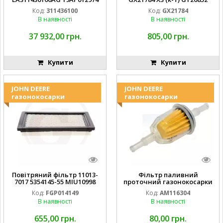
Laverda EMNIYET
AM137757 AM141035
Код:
311436100
Код:
GX21784
В наявності
В наявності
37 932,00 грн.
805,00 грн.
Купити
Купити
JOHN DEERE
JOHN DEERE
газонокосарки
газонокосарки
Повітряний фільтр 11013-
Фільтр паливний
7017 5354145-55 MIU10998
проточний газонокосарки
FGP014149
JOHN DEERE AM116304
Код:
FGP014149
Код:
AM116304
GY20709
В наявності
В наявності
655,00 грн.
80,00 грн.