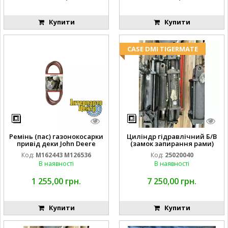
Купити
Купити
CASE DMI TIGERMATE
Ремінь (пас) газонокосарки
Циліндр гідравлічний Б/В
привід деки John Deere
(замок запирання рами)
M162443 M126536
2''X4'' 25320040
Код:
M162443 M126536
Код:
25020040
В наявності
В наявності
1 255,00 грн.
7 250,00 грн.
Купити
Купити