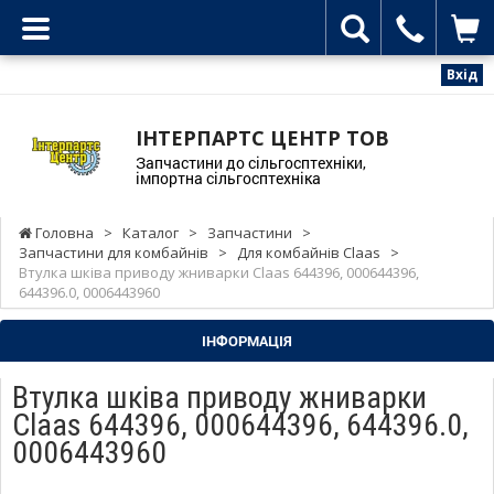
Вхід
ІНТЕРПАРТС ЦЕНТР ТОВ
Запчастини до сільгосптехніки,
імпортна сільгосптехніка
Головна
>
Каталог
>
Запчастини
>
Запчастини для комбайнів
>
Для комбайнів Claas
>
Втулка шківа приводу жниварки Claas 644396, 000644396,
644396.0, 0006443960
ІНФОРМАЦІЯ
Втулка шківа приводу жниварки
Claas 644396, 000644396, 644396.0,
0006443960