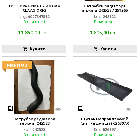
ТРОС РУЧНИКА L= 4280мм
Патрубок радіатора
CLAAS ORIG
нижній 242522 / 251365
Код:
0007347512
Код:
242522
В наявності
В наявності
11 850,00 грн.
1 805,00 грн.
Купити
Купити
MANITOU
Патрубок радіатора
Щиток направляючий
верхній 242523
(жатка днище) 626397.0
Код:
242523
Код:
626397
В наявності
В наявності