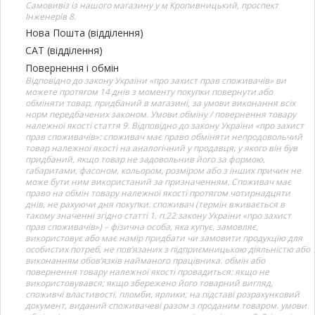
Самовивіз із нашого магазину у м Кропивницький, проспект
Інженерів 8.
Нова Пошта (відділення)
САТ (відділення)
Повернення і обмін
Відповідно до закону України «про захист прав споживачів» ви
можете протягом 14 днів з моменту покупки повернути або
обміняти товар, придбаний в магазині, за умови виконання всіх
норм передбачених законом. Умови обміну / повернення товару
належної якості стаття 9. Відповідно до закону України «про захист
прав споживачів»: споживач має право обміняти непродовольчий
товар належної якості на аналогічний у продавця, у якого він був
придбаний, якщо товар не задовольнив його за формою,
габаритами, фасоном, кольором, розміром або з інших причин не
може бути ним використаний за призначенням. Споживач має
право на обмін товару належної якості протягом чотирнадцяти
днів, не рахуючи дня покупки. споживач (термін вживається в
такому значенні згідно статті 1. п.22 закону України «про захист
прав споживачів») – фізична особа, яка купує, замовляє,
використовує або має намір придбати чи замовити продукцію для
особистих потреб, не пов’язаних з підприємницькою діяльністю або
виконанням обов’язків найманого працівника. обмін або
повернення товару належної якості провадиться: якщо не
використовувався; якщо збережено його товарний вигляд,
споживчі властивості, пломби, ярлики; на підставі розрахунковий
документ, виданий споживачеві разом з проданим товаром. умови