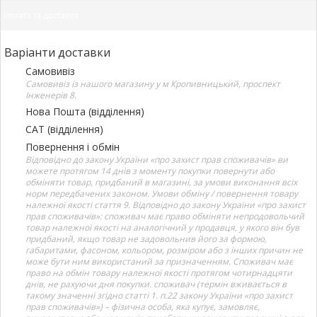
Оплата та доставка
Варіанти доставки
Самовивіз
Самовивіз із нашого магазину у м Кропивницький, проспект
Інженерів 8.
Нова Пошта (відділення)
САТ (відділення)
Повернення і обмін
Відповідно до закону України «про захист прав споживачів» ви
можете протягом 14 днів з моменту покупки повернути або
обміняти товар, придбаний в магазині, за умови виконання всіх
норм передбачених законом. Умови обміну / повернення товару
належної якості стаття 9. Відповідно до закону України «про захист
прав споживачів»: споживач має право обміняти непродовольчий
товар належної якості на аналогічний у продавця, у якого він був
придбаний, якщо товар не задовольнив його за формою,
габаритами, фасоном, кольором, розміром або з інших причин не
може бути ним використаний за призначенням. Споживач має
право на обмін товару належної якості протягом чотирнадцяти
днів, не рахуючи дня покупки. споживач (термін вживається в
такому значенні згідно статті 1. п.22 закону України «про захист
прав споживачів») – фізична особа, яка купує, замовляє,