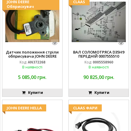
JOHN DEERE
CLAAS
Обприскувач
Датчик положення стріли
ВАЛ СОЛОМОТРЯСА D35H9
обприсувача JOHN DEERE
ПЕРЕДНІЙ 0007555510
Код:
AN372268
Код:
0005558960
В наявності
В наявності
5 085,00 грн.
90 825,00 грн.
Купити
Купити
JOHN DEERE HELLA
CLAAS ФАРИ