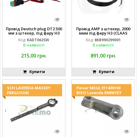
Провід Deutsch plug DT2 500
Провід AMP з штекер, 2000
мм з штекер, під фару H3
ммм під фару H3 (CLAAS
(JOHN DEERE AL116438
013733) Hella
Код:
KADT062SW
Код:
8KB990299001
994.184.00) ) Kramp Hella
В наявності
В наявності
215,00 грн.
891,00 грн.
Купити
Купити
SCH LAVERDA MASSEY
Ричаг МКШ 311436100
FERGUSON
BISO Laverda EMNIYET