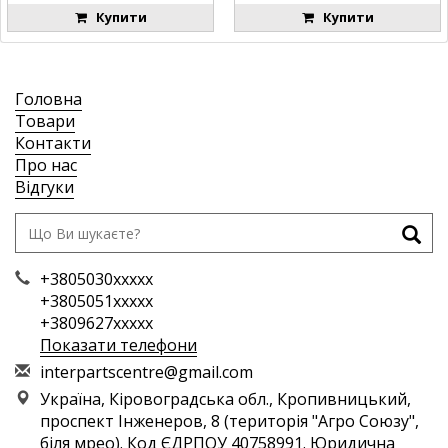
Купити
Купити
Головна
Товари
Контакти
Про нас
Відгуки
+3805030xxxxx
+3805051xxxxx
+3809627xxxxx
Показати телефони
i
nte
rpa
rts
cen
tre
@gm
ail
.co
m
Україна, Кіровоградська обл., Кропивницький,
проспект Інженеров, 8 (територія "Агро Союзу",
біля мрео). Код ЄДРПОУ 40758991. Юридична