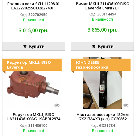
Головка коси SCH 11298.01
Ричаг МКШ 311436100 BISO
LA322702950 D28274011
Laverda EMNIYET
EMNIYET
Код:
300114494
Код:
322702950
В наявності
В наявності
3 865,00 грн.
3 015,00 грн.
Купити
Купити
Редуктор МКШ, BISO
JOHN DEERE
Laverda
газонокосарки
Редуктор МКШ, BISO
Ніж газонокосарки 432мм
LA311436100AG 19AP012974
GX21784 X3 (к-т) GY20852
Laverda EMNIYET
AM137757 AM141035
Код:
311436100
Код:
GX21784
В наявності
В наявності