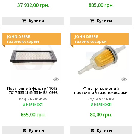
37 932,00 грн.
805,00 грн.
Купити
Купити
JOHN DEERE
JOHN DEERE
газонокосарки
газонокосарки
Повітряний фільтр 11013-
Фільтр паливний
7017 5354145-55 MIU10998
проточний газонокосарки
FGP014149
JOHN DEERE AM116304
Код:
FGP014149
Код:
AM116304
GY20709
В наявності
В наявності
655,00 грн.
80,00 грн.
Купити
Купити