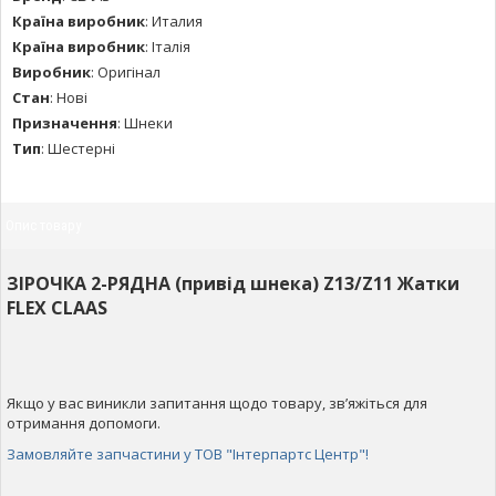
Країна виробник
:
Италия
Країна виробник
:
Італія
Виробник
:
Оригінал
Стан
:
Нові
Призначення
:
Шнеки
Тип
:
Шестерні
Опис товару
ЗІРОЧКА 2-РЯДНА (привід шнека) Z13/Z11 Жатки
FLEX CLAAS
Якщо у вас виникли запитання щодо товару, зв’яжіться для
отримання допомоги.
Замовляйте запчастини у ТОВ "Інтерпартс Центр"!