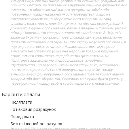
використовує або має намір придбати чи замовити продукцію для
особистих потреб, не пов’язаних з підприємницькою діяльністю або
виконанням обов’язків найманого працівника. обмін або
повернення товару належної якості провадиться: якщо не
використовувався; якщо збережено його товарний вигляд,
споживчі властивості, пломби, ярлики; на підставі розрахунковий
документ, виданий споживачеві разом з проданим товаром. умови
обміну / повернення товару неналежної якості стаття 8. Згідно із
законом України «про захист прав споживачів»: в разі виявлення
протягом встановленого гарантійного строку недоліків споживач, в
порядку та в строки, встановлені законодавством, має право
вимагати безоплатного усунення недоліків товару в розумний
строк. вимоги споживача, передбачених цією статтею, не
підлягають задоволенню, якщо продавець, виробник
(підприємство, що задовольняє вимоги споживача, встановлені
частиною першою цієї статті) доведуть, що недоліки товару
виникли внаслідок порушення споживачем правил користування
товаром або його зберігання. Споживач має право брати участь у
перевірці якості товару особисто або через свого представника.
Варіанти оплати
Післяплати
Готівковий розрахунок
Передплата
Безготівковий розрахунок
Рахунок з ПДВ. Надсилання товару поштою з накладними