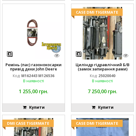
CASE DMI TIGERMATE
Ремінь (пас) газонокосарки
Циліндр гідравлічний Б/В
привід деки John Deere
(замок запирання рами)
M162443 M126536
2''X4'' 25320040
Код:
M162443 M126536
Код:
25020040
В наявності
В наявності
1 255,00 грн.
7 250,00 грн.
Купити
Купити
DMI CASE TIGERMATE
CASE DMI TIGERMATE