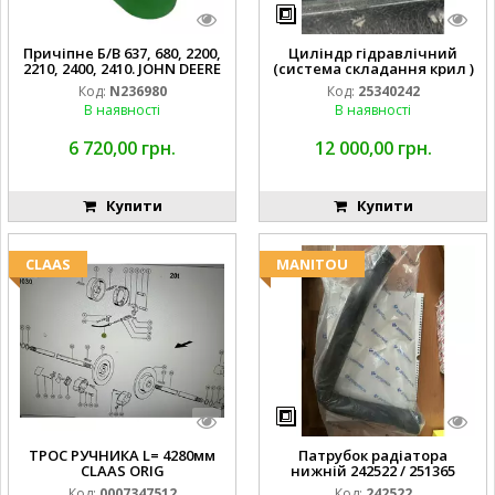
Причіпне Б/В 637, 680, 2200,
Циліндр гідравлічний
2210, 2400, 2410. JOHN DEERE
(система складання крил )
Код:
N236980
Код:
25340242
В наявності
В наявності
6 720,00 грн.
12 000,00 грн.
Купити
Купити
CLAAS
MANITOU
ТРОС РУЧНИКА L= 4280мм
Патрубок радіатора
CLAAS ORIG
нижній 242522 / 251365
Код:
0007347512
Код:
242522