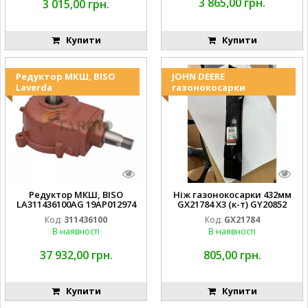
3 865,00 грн.
3 015,00 грн.
Купити
Купити
Редуктор МКШ, BISO
JOHN DEERE
Laverda
газонокосарки
Редуктор МКШ, BISO
Ніж газонокосарки 432мм
LA311436100AG 19AP012974
GX21784 X3 (к-т) GY20852
Laverda EMNIYET
AM137757 AM141035
Код:
311436100
Код:
GX21784
В наявності
В наявності
37 932,00 грн.
805,00 грн.
Купити
Купити