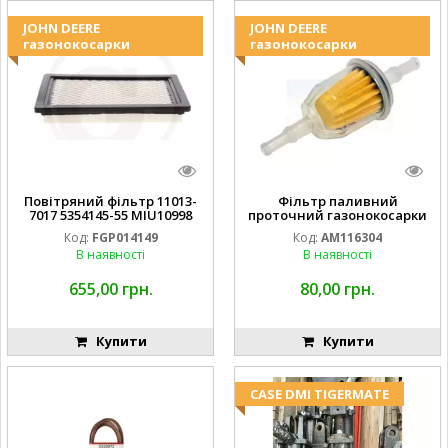
JOHN DEERE
JOHN DEERE
газонокосарки
газонокосарки
Повітряний фільтр 11013-
Фільтр паливний
7017 5354145-55 MIU10998
проточний газонокосарки
FGP014149
JOHN DEERE AM116304
Код:
FGP014149
Код:
AM116304
GY20709
В наявності
В наявності
655,00 грн.
80,00 грн.
Купити
Купити
CASE DMI TIGERMATE