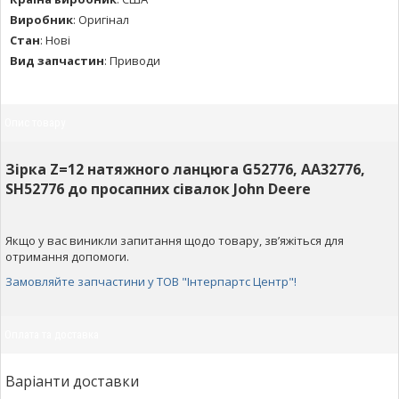
Виробник
:
Оригінал
Стан
:
Нові
Вид запчастин
:
Приводи
Опис товару
Зірка Z=12 натяжного ланцюга G52776, AA32776,
SH52776 до просапних сівалок John Deere
Якщо у вас виникли запитання щодо товару, зв’яжіться для
отримання допомоги.
Замовляйте запчастини у ТОВ "Інтерпартс Центр"!
Оплата та доставка
Варіанти доставки