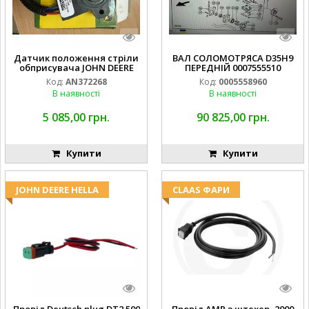
Датчик положення стріли
ВАЛ СОЛОМОТРЯСА D35H9
обприсувача JOHN DEERE
ПЕРЕДНІЙ 0007555510
Код:
AN372268
Код:
0005558960
В наявності
В наявності
5 085,00 грн.
90 825,00 грн.
Купити
Купити
JOHN DEERE HELLA
CLAAS ФАРИ
Провід Deutsch plug DT2 500
Провід AMP з штекер, 2000