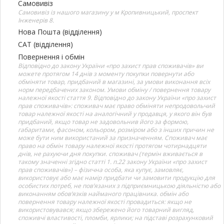
Самовивіз
Самовивіз із нашого магазину у м Кропивницький, проспект
Інженерів 8.
Нова Пошта (відділення)
САТ (відділення)
Повернення і обмін
Відповідно до закону України «про захист прав споживачів» ви
можете протягом 14 днів з моменту покупки повернути або
обміняти товар, придбаний в магазині, за умови виконання всіх
норм передбачених законом. Умови обміну / повернення товару
належної якості стаття 9. Відповідно до закону України «про захист
прав споживачів»: споживач має право обміняти непродовольчий
товар належної якості на аналогічний у продавця, у якого він був
придбаний, якщо товар не задовольнив його за формою,
габаритами, фасоном, кольором, розміром або з інших причин не
може бути ним використаний за призначенням. Споживач має
право на обмін товару належної якості протягом чотирнадцяти
днів, не рахуючи дня покупки. споживач (термін вживається в
такому значенні згідно статті 1. п.22 закону України «про захист
прав споживачів») – фізична особа, яка купує, замовляє,
використовує або має намір придбати чи замовити продукцію для
особистих потреб, не пов’язаних з підприємницькою діяльністю або
виконанням обов’язків найманого працівника. обмін або
повернення товару належної якості провадиться: якщо не
використовувався; якщо збережено його товарний вигляд,
споживчі властивості, пломби, ярлики; на підставі розрахунковий