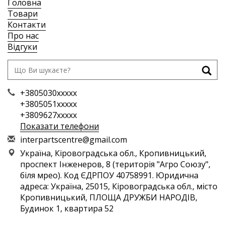
Головна
Товари
Контакти
Про нас
Відгуки
+3805030xxxxx
+3805051xxxxx
+3809627xxxxx
Показати телефони
i
nte
rpa
rts
cen
tre
@gm
ail
.co
m
Україна, Кіровоградська обл., Кропивницький,
проспект Інженеров, 8 (територія "Агро Союзу",
біля мрео). Код ЄДРПОУ 40758991. Юридична
адреса: Україна, 25015, Кіровоградська обл., місто
Кропивницький, ПЛОЩА ДРУЖБИ НАРОДІВ,
Будинок 1, квартира 52