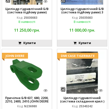
Циліндр гідравлічний Б/В
Циліндр гідравлічний Б/В
(система підйому рами)
(система підйому рами) 3
3X8 87423768
1/2 84255910
Код:
25030083
Код:
25035083
В наявності
В наявності
11 250,00 грн.
11 000,00 грн.
Купити
Купити
JOHN DEERE
DMI CASE TIGERMATE
Причіпне Б/В 637, 680, 2200,
Циліндр гідравлічний
2210, 2400, 2410. JOHN DEERE
(система складання крил )
Код:
N236980
Код:
25340242