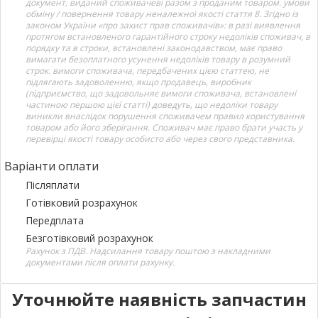
документ, виданий споживачеві разом з проданим товаром. умови
обміну / повернення товару неналежної якості стаття 8. Згідно із
законом України «про захист прав споживачів»: в разі виявлення
протягом встановленого гарантійного строку недоліків споживач, в
порядку та в строки, встановлені законодавством, має право
вимагати безоплатного усунення недоліків товару в розумний
строк. вимоги споживача, передбачених цією статтею, не
підлягають задоволенню, якщо продавець, виробник
(підприємство, що задовольняє вимоги споживача, встановлені
частиною першою цієї статті) доведуть, що недоліки товару
виникли внаслідок порушення споживачем правил користування
товаром або його зберігання. Споживач має право брати участь у
перевірці якості товару особисто або через свого представника.
Варіанти оплати
Післяплати
Готівковий розрахунок
Передплата
Безготівковий розрахунок
Рахунок з ПДВ. Надсилання товару поштою з накладними
документами після оплати рахунку.
Уточнюйте наявність запчастин