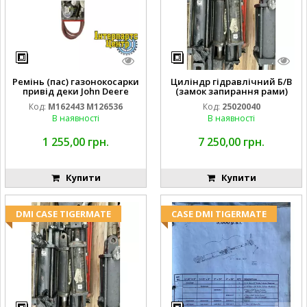
Ремінь (пас) газонокосарки
Циліндр гідравлічний Б/В
привід деки John Deere
(замок запирання рами)
M162443 M126536
2''X4'' 25320040
Код:
M162443 M126536
Код:
25020040
В наявності
В наявності
1 255,00 грн.
7 250,00 грн.
Купити
Купити
DMI CASE TIGERMATE
CASE DMI TIGERMATE