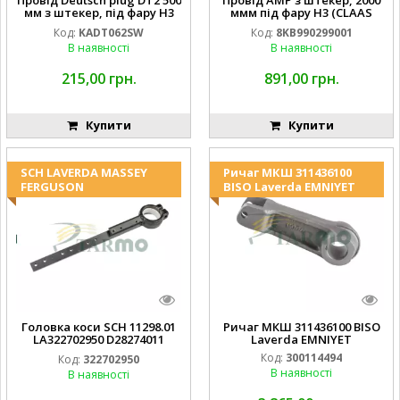
мм з штекер, під фару H3
ммм під фару H3 (CLAAS
(JOHN DEERE AL116438
013733) Hella
Код:
KADT062SW
Код:
8KB990299001
994.184.00) ) Kramp Hella
В наявності
В наявності
215,00 грн.
891,00 грн.
Купити
Купити
SCH LAVERDA MASSEY
Ричаг МКШ 311436100
FERGUSON
BISO Laverda EMNIYET
Головка коси SCH 11298.01
Ричаг МКШ 311436100 BISO
LA322702950 D28274011
Laverda EMNIYET
EMNIYET
Код:
300114494
Код:
322702950
В наявності
В наявності