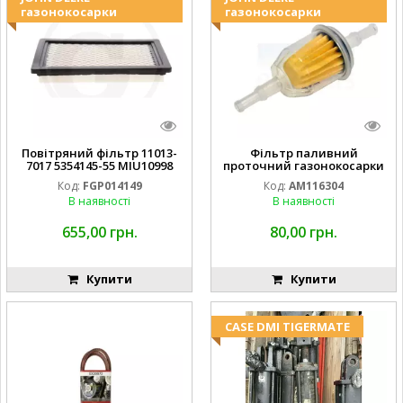
газонокосарки
газонокосарки
Повітряний фільтр 11013-
Фільтр паливний
7017 5354145-55 MIU10998
проточний газонокосарки
FGP014149
JOHN DEERE AM116304
Код:
FGP014149
Код:
AM116304
GY20709
В наявності
В наявності
655,00 грн.
80,00 грн.
Купити
Купити
CASE DMI TIGERMATE