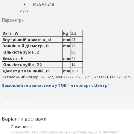
MEGA II 218 II
< /li>
Параметри
Вага , W
kg
3.2
Внутрішній діаметр , d
mm
41
Зовнішній діаметр , D
mm
78
Кількість зубів , Z
58
Висота , H
mm
47
Кількість зубів , Z2
14
Діаметр зовнішній , D1
mm
300
Каталожний номер: 673327, 000673327 , 673327.1, 6733271, 0006733271.
Замовляйте запчастини у ТОВ "Інтерпартс Центр"!
Оплата та доставка
Варіанти доставки
Самовивіз
Самовивіз із нашого магазину у м Кропивницький, проспект