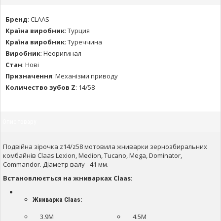
Бренд
:
CLAAS
Країна виробник
:
Турция
Країна виробник
:
Туреччина
Виробник
:
Неоригинал
Стан
:
Нові
Призначення
:
Механізми приводу
Количество зубов Z
:
14/58
Опис товару
Подвійна зірочка z14/z58 мотовила жниварки зернозбиральних
комбайнів Claas Lexion, Medion, Tucano, Mega, Dominator,
Commandor. Діаметр валу - 41 мм.
Встановлюється на жниварках Claas:
Жниварка Claas:
3.9M
4.5M