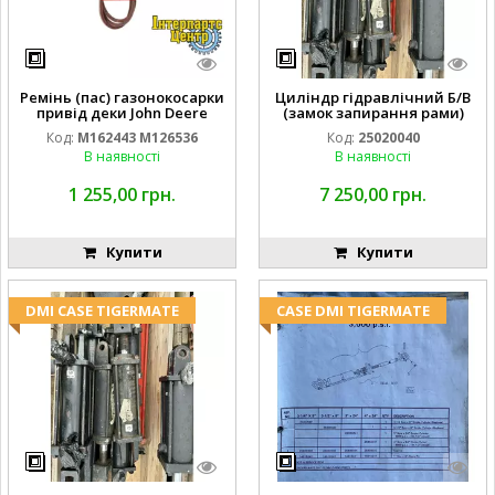
Ремінь (пас) газонокосарки
Циліндр гідравлічний Б/В
привід деки John Deere
(замок запирання рами)
M162443 M126536
2''X4'' 25320040
Код:
M162443 M126536
Код:
25020040
В наявності
В наявності
1 255,00 грн.
7 250,00 грн.
Купити
Купити
DMI CASE TIGERMATE
CASE DMI TIGERMATE