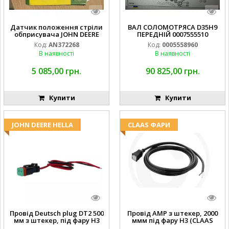
Датчик положення стріли
ВАЛ СОЛОМОТРЯСА D35H9
обприсувача JOHN DEERE
ПЕРЕДНІЙ 0007555510
Код:
AN372268
Код:
0005558960
В наявності
В наявності
5 085,00 грн.
90 825,00 грн.
Купити
Купити
JOHN DEERE HELLA
CLAAS ФАРИ
Провід Deutsch plug DT2 500
Провід AMP з штекер, 2000
мм з штекер, під фару H3
ммм під фару H3 (CLAAS
(JOHN DEERE AL116438
013733) Hella