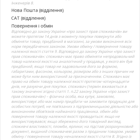
Інженерів 8.
Нова Пошта (відділення)
САТ (відділення)
Повернення і обмін
Відповідно до закону України «про захист прав споживачів» ви
можете протягом 14 днів з моменту покупки повернути або
обміняти товар, придбаний в магазині, за умови виконання всіх
норм передбачених законом. Умови обміну / повернення товару
належної якості стаття 9. Відповідно до закону України «про захист
прав споживачів»: споживач має право обміняти непродовольчий
товар належної якості на аналогічний у продавця, у якого він був
придбаний, якщо товар не задовольнив його за формою,
габаритами, фасоном, кольором, розміром або з інших причин не
може бути ним використаний за призначенням. Споживач має
право на обмін товару належної якості протягом чотирнадцяти
днів, не рахуючи дня покупки. споживач (термін вживається в
такому значенні згідно статті 1. п.22 закону України «про захист
прав споживачів») – фізична особа, яка купує, замовляє,
використовує або має намір придбати чи замовити продукцію для
особистих потреб, не пов’язаних з підприємницькою діяльністю або
виконанням обов’язків найманого працівника. обмін або
повернення товару належної якості провадиться: якщо не
використовувався; якщо збережено його товарний вигляд,
споживчі властивості, пломби, ярлики; на підставі розрахунковий
документ, виданий споживачеві разом з проданим товаром. умови
обміну / повернення товару неналежної якості стаття 8. Згідно із