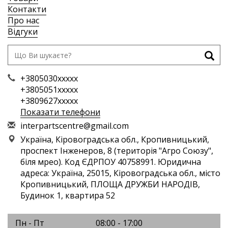
Контакти
Про нас
Відгуки
+3805030xxxxx
+3805051xxxxx
+3809627xxxxx
Показати телефони
i
nte
rpa
rts
cen
tre
@gm
ail
.co
m
Україна, Кіровоградська обл., Кропивницький,
проспект Інженеров, 8 (територія "Агро Союзу",
біля мрео). Код ЄДРПОУ 40758991. Юридична
адреса: Україна, 25015, Кіровоградська обл., місто
Кропивницький, ПЛОЩА ДРУЖБИ НАРОДІВ,
Будинок 1, квартира 52
Пн - Пт
08:00 - 17:00