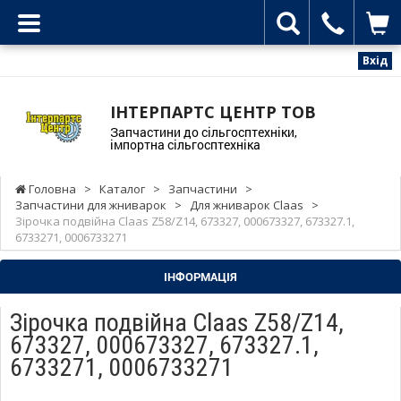
Вхід
ІНТЕРПАРТС ЦЕНТР ТОВ
Запчастини до сільгосптехніки,
імпортна сільгосптехніка
Головна
>
Каталог
>
Запчастини
>
Запчастини для жниварок
>
Для жниварок Claas
>
Зірочка подвійна Claas Z58/Z14, 673327, 000673327, 673327.1,
6733271, 0006733271
ІНФОРМАЦІЯ
Зірочка подвійна Claas Z58/Z14,
673327, 000673327, 673327.1,
6733271, 0006733271