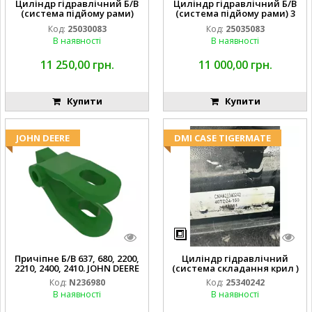
Циліндр гідравлічний Б/В
Циліндр гідравлічний Б/В
(система підйому рами)
(система підйому рами) 3
3X8 87423768
1/2 84255910
Код:
25030083
Код:
25035083
В наявності
В наявності
11 250,00 грн.
11 000,00 грн.
Купити
Купити
JOHN DEERE
DMI CASE TIGERMATE
Причіпне Б/В 637, 680, 2200,
Циліндр гідравлічний
2210, 2400, 2410. JOHN DEERE
(система складання крил )
Код:
N236980
Код:
25340242
В наявності
В наявності