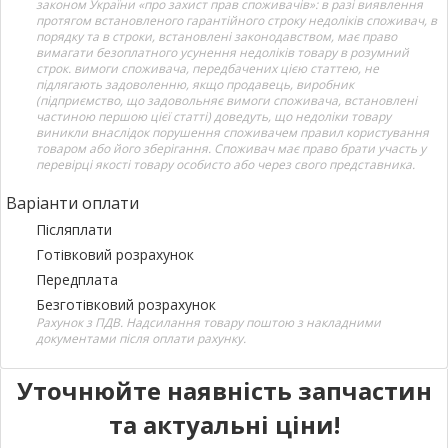
законом України «про захист прав споживачів»: в разі виявлення
протягом встановленого гарантійного строку недоліків споживач, в
порядку та в строки, встановлені законодавством, має право
вимагати безоплатного усунення недоліків товару в розумний
строк. вимоги споживача, передбачених цією статтею, не
підлягають задоволенню, якщо продавець, виробник
(підприємство, що задовольняє вимоги споживача, встановлені
частиною першою цієї статті) доведуть, що недоліки товару
виникли внаслідок порушення споживачем правил користування
товаром або його зберігання. Споживач має право брати участь у
перевірці якості товару особисто або через свого представника.
Варіанти оплати
Післяплати
Готівковий розрахунок
Передплата
Безготівковий розрахунок
Рахунок з ПДВ. Надсилання товару поштою з накладними
документами після оплати рахунку.
Уточнюйте наявність запчастин
та актуальні ціни!