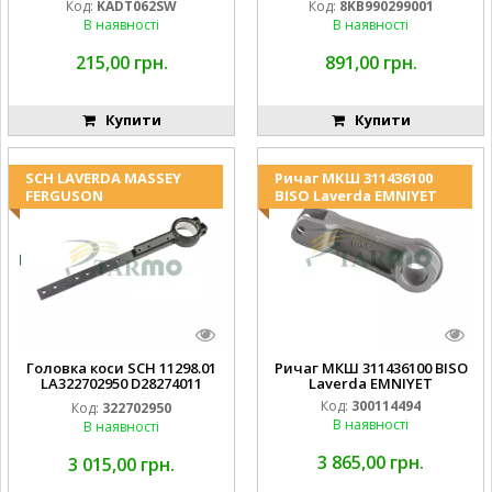
Код:
KADT062SW
Код:
8KB990299001
994.184.00) ) Kramp Hella
В наявності
В наявності
215,00 грн.
891,00 грн.
Купити
Купити
SCH LAVERDA MASSEY
Ричаг МКШ 311436100
FERGUSON
BISO Laverda EMNIYET
Головка коси SCH 11298.01
Ричаг МКШ 311436100 BISO
LA322702950 D28274011
Laverda EMNIYET
EMNIYET
Код:
300114494
Код:
322702950
В наявності
В наявності
3 865,00 грн.
3 015,00 грн.