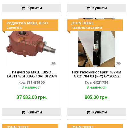
Купити
Купити
Редуктор МКШ, BISO
JOHN DEERE
Laverda
газонокосарки
Редуктор МКШ, BISO
Ніж газонокосарки 432мм
LA311436100AG 19AP012974
GX21784 X3 (к-т) GY20852
Laverda EMNIYET
AM137757 AM141035
Код:
311436100
Код:
GX21784
В наявності
В наявності
37 932,00 грн.
805,00 грн.
Купити
Купити
JOHN DEERE
JOHN DEERE