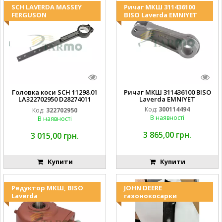
SCH LAVERDA MASSEY
Ричаг МКШ 311436100
FERGUSON
BISO Laverda EMNIYET
Головка коси SCH 11298.01
Ричаг МКШ 311436100 BISO
LA322702950 D28274011
Laverda EMNIYET
EMNIYET
Код:
300114494
Код:
322702950
В наявності
В наявності
3 865,00 грн.
3 015,00 грн.
Купити
Купити
Редуктор МКШ, BISO
JOHN DEERE
Laverda
газонокосарки