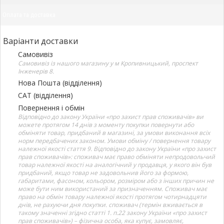
Оплата та доставка
Варіанти доставки
Самовивіз
Самовивіз із нашого магазину у м Кропивницький, проспект
Інженерів 8.
Нова Пошта (відділення)
САТ (відділення)
Повернення і обмін
Відповідно до закону України «про захист прав споживачів» ви
можете протягом 14 днів з моменту покупки повернути або
обміняти товар, придбаний в магазині, за умови виконання всіх
норм передбачених законом. Умови обміну / повернення товару
належної якості стаття 9. Відповідно до закону України «про захист
прав споживачів»: споживач має право обміняти непродовольчий
товар належної якості на аналогічний у продавця, у якого він був
придбаний, якщо товар не задовольнив його за формою,
габаритами, фасоном, кольором, розміром або з інших причин не
може бути ним використаний за призначенням. Споживач має
право на обмін товару належної якості протягом чотирнадцяти
днів, не рахуючи дня покупки. споживач (термін вживається в
такому значенні згідно статті 1. п.22 закону України «про захист
прав споживачів») – фізична особа, яка купує, замовляє,