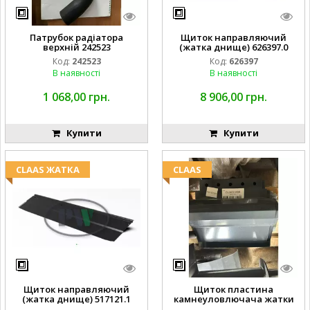
Патрубок радіатора
Щиток направляючий
верхній 242523
(жатка днище) 626397.0
Код:
242523
Код:
626397
В наявності
В наявності
1 068,00 грн.
8 906,00 грн.
Купити
Купити
CLAAS ЖАТКА
CLAAS
Щиток направляючий
Щиток пластина
(жатка днище) 517121.1
камнеуловлючача жатки
FLEX CAT CLAAS