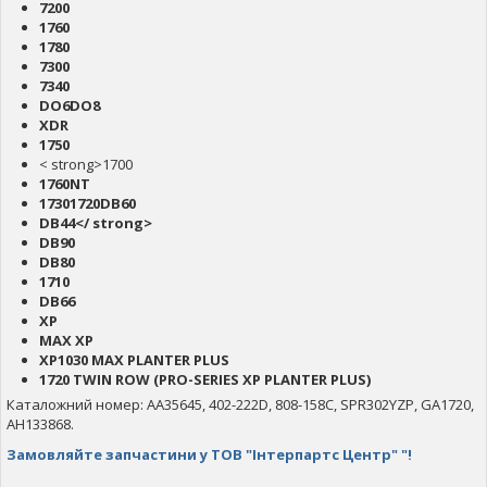
7200
1760
1780
7300
7340
DO6DO8
XDR
1750
< strong>1700
1760NT
17301720DB60
DB44</ strong>
DB90
DB80
1710
DB66
XP
MAX XP
XP1030 MAX PLANTER PLUS
1720 TWIN ROW (PRO-SERIES XP PLANTER PLUS)
Каталожний номер: AA35645, 402-222D, 808-158C, SPR302YZP, GA1720,
AH133868.
Замовляйте запчастини у ТОВ "Інтерпартс Центр" "!