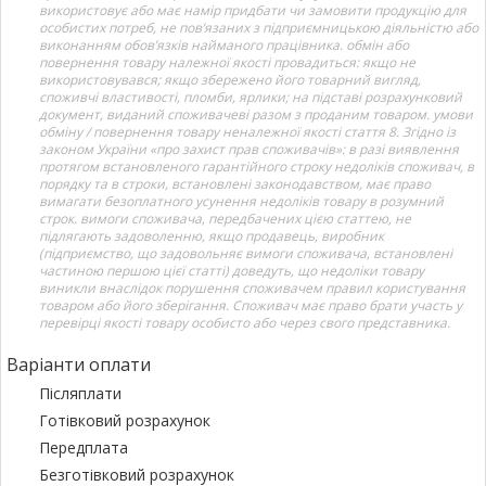
використовує або має намір придбати чи замовити продукцію для
особистих потреб, не пов’язаних з підприємницькою діяльністю або
виконанням обов’язків найманого працівника. обмін або
повернення товару належної якості провадиться: якщо не
використовувався; якщо збережено його товарний вигляд,
споживчі властивості, пломби, ярлики; на підставі розрахунковий
документ, виданий споживачеві разом з проданим товаром. умови
обміну / повернення товару неналежної якості стаття 8. Згідно із
законом України «про захист прав споживачів»: в разі виявлення
протягом встановленого гарантійного строку недоліків споживач, в
порядку та в строки, встановлені законодавством, має право
вимагати безоплатного усунення недоліків товару в розумний
строк. вимоги споживача, передбачених цією статтею, не
підлягають задоволенню, якщо продавець, виробник
(підприємство, що задовольняє вимоги споживача, встановлені
частиною першою цієї статті) доведуть, що недоліки товару
виникли внаслідок порушення споживачем правил користування
товаром або його зберігання. Споживач має право брати участь у
перевірці якості товару особисто або через свого представника.
Варіанти оплати
Післяплати
Готівковий розрахунок
Передплата
Безготівковий розрахунок