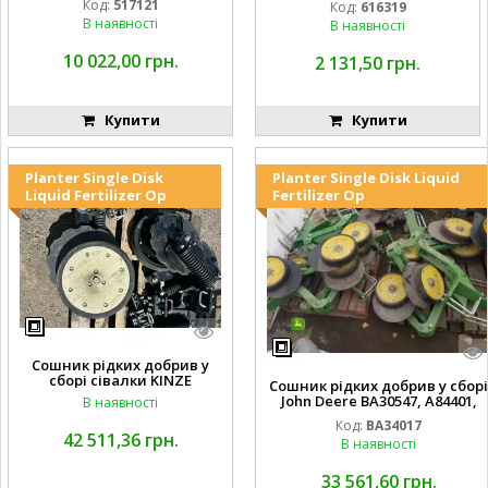
Код:
517121
Код:
616319
В наявності
В наявності
10 022,00 грн.
2 131,50 грн.
Купити
Купити
Planter Single Disk
Planter Single Disk Liquid
Liquid Fertilizer Op
Fertilizer Op
Сошник рідких добрив у
сборі сівалки KINZE
Сошник рідких добрив у сборі
John Deere BA30547, A84401,
В наявності
AA65563, AA65562, A82739,
Код:
BA34017
A82743, AA56092, A72503,
42 511,36 грн.
В наявності
A72504,
AA35154, AA26234, A72398, A827
68, H137235, A72358, AA65564, A
33 561,60 грн.