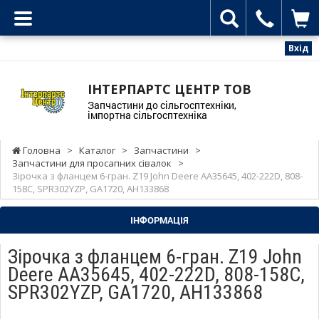
Вхід
ІНТЕРПАРТС ЦЕНТР ТОВ
Запчастини до сільгосптехніки,
імпортна сільгосптехніка
Головна
>
Каталог
>
Запчастини
>
Запчастини для просапних сівалок
>
Зірочка з фланцем 6-гран. Z19 John Deere AA35645, 402-222D, 808-
158C, SPR302YZP, GA1720, AH133868
ІНФОРМАЦІЯ
Зірочка з фланцем 6-гран. Z19 John
Deere AA35645, 402-222D, 808-158C,
SPR302YZP, GA1720, AH133868