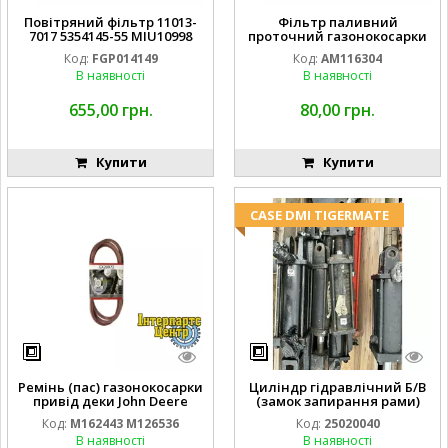
Повітряний фільтр 11013-
Фільтр паливний
7017 5354145-55 MIU10998
проточний газонокосарки
FGP014149
JOHN DEERE AM116304
Код:
FGP014149
Код:
AM116304
GY20709
В наявності
В наявності
655,00 грн.
80,00 грн.
Купити
Купити
CASE DMI TIGERMATE
Ремінь (пас) газонокосарки
Циліндр гідравлічний Б/В
привід деки John Deere
(замок запирання рами)
M162443 M126536
2''X4'' 25320040
Код:
M162443 M126536
Код:
25020040
В наявності
В наявності