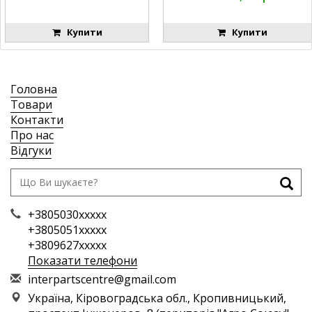
A65566, A49917, A49918,
Купити
Купити
Головна
Товари
Контакти
Про нас
Відгуки
+3805030xxxxx
+3805051xxxxx
+3809627xxxxx
Показати телефони
i
nte
rpa
rts
cen
tre
@gm
ail
.co
m
Україна, Кіровоградська обл., Кропивницький,