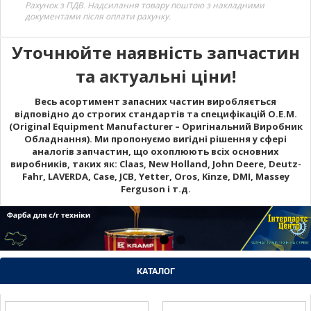
Рахунок з ПДВ. Надсилання товару поштою з накладними
документами після оплати рахунку.
Уточнюйте наявність запчастин
та актуальні ціни!
Весь асортимент запасних частин виробляється
відповідно до строгих стандартів та специфікацій O.E.M.
(Original Equipment Manufacturer – Оригінальний Виробник
Обладнання). Ми пропонуємо вигідні рішення у сфері
аналогів запчастин, що охоплюють всіх основних
виробників, таких як: Claas, New Holland, John Deere, Deutz-
Fahr, LAVERDA, Case, JCB, Yetter, Oros, Kinze, DMI, Massey
Ferguson і т.д.
КАТАЛОГ