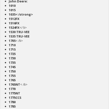
John Deere:
1010
1015
1035< /strong>
1512FX
1516FX
1524FX
</ li>
1530 TRU-VEE
1535 TRU-VEE
1705
< /li>
1710
1715
1725
1730
1735
1745
1750
1755
1765
1765NT
< /li>
1770
1775NT
1775CCS
1780
1785