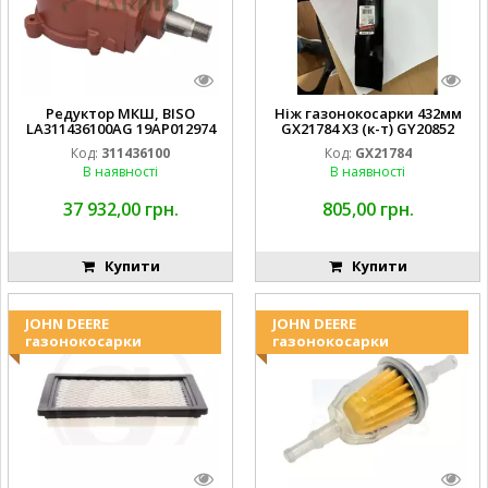
Редуктор МКШ, BISO
Ніж газонокосарки 432мм
LA311436100AG 19AP012974
GX21784 X3 (к-т) GY20852
Laverda EMNIYET
AM137757 AM141035
Код:
311436100
Код:
GX21784
В наявності
В наявності
37 932,00 грн.
805,00 грн.
Купити
Купити
JOHN DEERE
JOHN DEERE
газонокосарки
газонокосарки