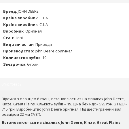
Бренд
:
JOHN DEERE
Країна виробник
:
США
Країна виробник
:
США
Виробник
:
Оригінал
Стан
:
Нові
Вид запчастин
:
Приводи
Производство
:
John Deere оригинал
Количество зубов
:
19
Звездочка
:
6-гран.
Опис товару
Зірочка з фланцем 6-гран., встановлюється на сівалках John Deere,
Kinze, Great Plains. Кількість зубів – 19. Ціна бех ндс – 595 грн. З ПДВ -
715 грн. Виробництво John Deere оригінал. Під шестигранний вал
розміром 22 мм (7/8").
Встановлюється на сівалках John Deere, Kinze, Great Plains: