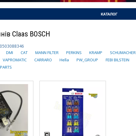
КАТАЛОГ
нів Claas BOSCH
0503088346
DMI
CAT
MANN FILTER
PERKINS
KRAMP
SCHUMACHER
VAPROMATIC
CARRARO
Hella
PW_GROUP
FEBI BILSTEIN
 PARTS