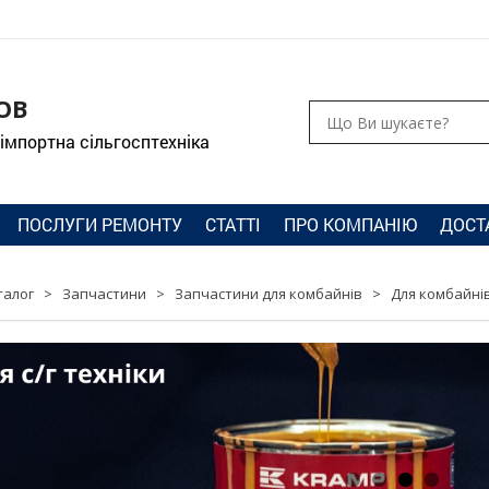
ОВ
 імпортна сільгосптехніка
ПОСЛУГИ РЕМОНТУ
СТАТТІ
ПРО КОМПАНІЮ
ДОСТ
талог
>
Запчастини
>
Запчастини для комбайнів
>
Для комбайнів