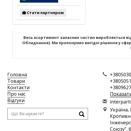
Стати партнером
Весь асортимент запасних частин виробляється від
Обладнання). Ми пропонуємо вигідні рішення у сфері
Головна
+3805030
Товари
+3805051
Контакти
+3809627
Про нас
Показат
Відгуки
i
nte
rpa
rt
Україна,
Кропивн
Інженеро
Союзу", 