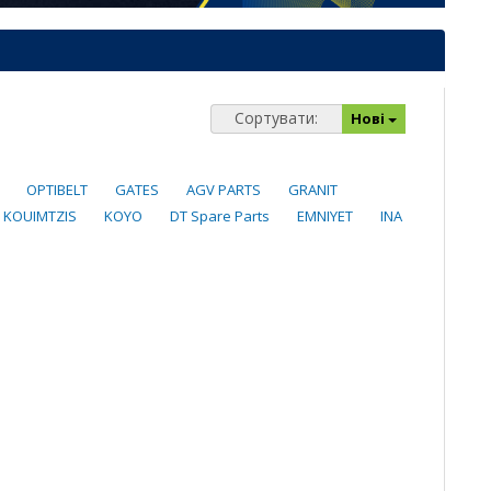
Сортувати:
Нові
OPTIBELT
GATES
AGV PARTS
GRANIT
KOUIMTZIS
KOYO
DT Spare Parts
EMNIYET
INA