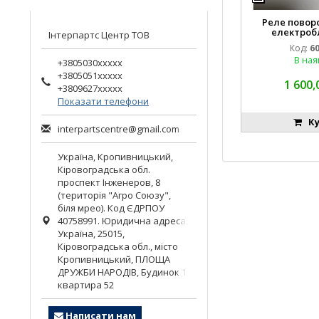
Реле поворо
електроб
Інтерпартс Центр ТОВ
комбайна пі
Код:
6
Claas 
В ная
+3805030xxxxx
+3805051xxxxx
1 600,
+3809627xxxxx
Показати телефони
Ку
interpartscentre@gmail.com
Україна,
Кропивницький
,
Кіровоградська обл.
проспект Інженеров, 8
(територія "Агро Союзу",
біля мрео). Код ЄДРПОУ
40758991. Юридична адреса:
Україна, 25015,
Кіровоградська обл., місто
Кропивницький, ПЛОЩА
ДРУЖБИ НАРОДІВ, Будинок 1,
квартира 52
Написати нам