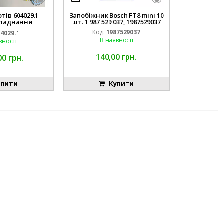
тів 604029.1
Запобіжник Bosch FT8 mini 10
ладнання
шт. 1 987 529 037, 1987529037
дходить для
Код:
1987529037
04029.1
(BOSCH)
В наявності
вності
140,00 грн.
00 грн.
пити
Купити