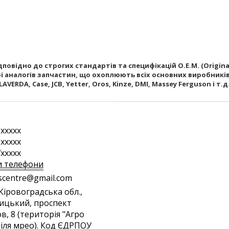
повідно до строгих стандартів та специфікацій O.E.M. (Origin
 аналогів запчастин, що охоплюють всіх основних виробників, та
LAVERDA, Case, JCB, Yetter, Oros, Kinze, DMI, Massey Ferguson і т.д
xxxxx
xxxxx
xxxxx
и телефони
s
cen
tre
@gm
ail
.co
m
 Кіровоградська обл.,
ицький, проспект
в, 8 (територія "Агро
біля мрео). Код ЄДРПОУ