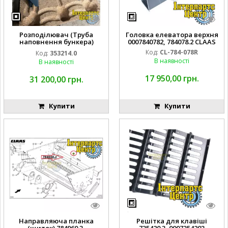
Розподілювач (Труба
Головка елеватора верхня
наповнення бункера)
0007840782, 784078.2 CLAAS
353214.0, 0003532140 CLAAS
Код:
CL-784-078R
Код:
353214.0
В наявності
В наявності
17 950,00 грн.
31 200,00 грн.
Купити
Купити
Направляюча планка
Решітка для клавіші
(щиток) 784960.3,
735420.3, 0007354203