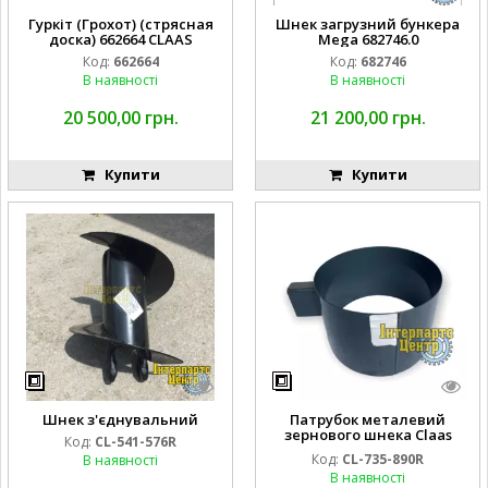
Гуркіт (Грохот) (стрясная
Шнек загрузний бункера
доска) 662664 CLAAS
Mega 682746.0
Код:
662664
Код:
682746
В наявності
В наявності
20 500,00 грн.
21 200,00 грн.
Купити
Купити
Шнек з'єднувальний
Патрубок металевий
зернового шнека Claas
Код:
CL-541-576R
Lexion (735890, 735890.0)
Код:
CL-735-890R
В наявності
В наявності