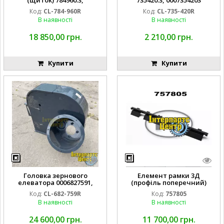
0007849603 CLAAS
1802x260x25 CLAAS
Код:
CL-784-960R
Код:
CL-735-420R
В наявності
В наявності
18 850,00 грн.
2 210,00 грн.
Купити
Купити
Головка зернового
Елемент рамки 3Д
елеватора 0006827591,
(профіль поперечний)
682759.1 CLAAS
757805.0 00 0757 805 0 CLAAS
Код:
CL-682-759R
Код:
757805
В наявності
В наявності
24 600,00 грн.
11 700,00 грн.