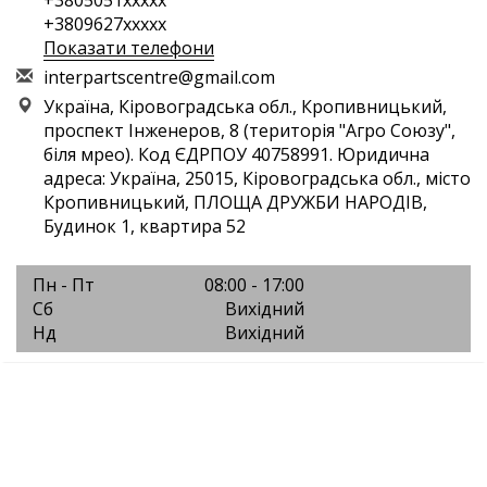
+3805051xxxxx
+3809627xxxxx
Показати телефони
i
nte
rpa
rts
cen
tre
@gm
ail
.co
m
Україна, Кіровоградська обл., Кропивницький,
проспект Інженеров, 8 (територія "Агро Союзу",
біля мрео). Код ЄДРПОУ 40758991. Юридична
адреса: Україна, 25015, Кіровоградська обл., місто
Кропивницький, ПЛОЩА ДРУЖБИ НАРОДІВ,
Будинок 1, квартира 52
Пн - Пт
08:00 - 17:00
Сб
Вихідний
Нд
Вихідний