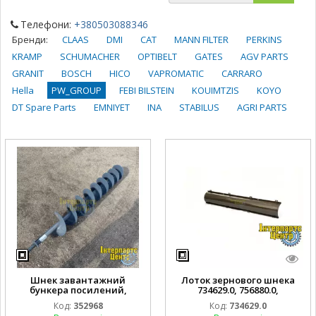
Телефони:
+380503088346
Бренди:
CLAAS
DMI
CAT
MANN FILTER
PERKINS
KRAMP
SCHUMACHER
OPTIBELT
GATES
AGV PARTS
GRANIT
BOSCH
HICO
VAPROMATIC
CARRARO
Hella
PW_GROUP
FEBI BILSTEIN
KOUIMTZIS
KOYO
DT Spare Parts
EMNIYET
INA
STABILUS
AGRI PARTS
Шнек завантажний
Лоток зернового шнека
бункера посилений,
734629.0, 756880.0,
352968.1, 735899.4,
0007346290, CLAAS
Код:
352968
Код:
734629.0
0003529682, CLAAS