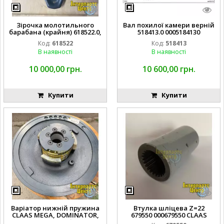
Зірочка молотильного
Вал похилої камери верній
барабана (крайня) 618522.0,
518413.0 0005184130
0006185220 CLAAS
D50X1807 CLAAS
Код:
618522
Код:
518413
В наявності
В наявності
10 000,00 грн.
10 600,00 грн.
Купити
Купити
Варіатор нижній пружина
Втулка шліцева Z=22
CLAAS MEGA, DOMINATOR,
679550 000679550 CLAAS
MEDION с/г комбайна в