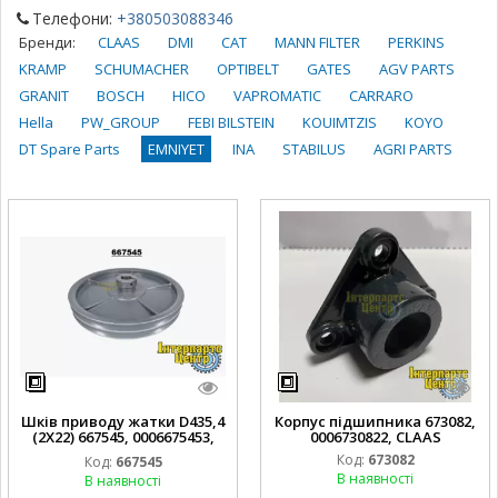
Телефони:
+380503088346
Бренди:
CLAAS
DMI
CAT
MANN FILTER
PERKINS
KRAMP
SCHUMACHER
OPTIBELT
GATES
AGV PARTS
GRANIT
BOSCH
HICO
VAPROMATIC
CARRARO
Hella
PW_GROUP
FEBI BILSTEIN
KOUIMTZIS
KOYO
DT Spare Parts
EMNIYET
INA
STABILUS
AGRI PARTS
Шків приводу жатки D435,4
Корпус підшипника 673082,
(2X22) 667545, 0006675453,
0006730822, CLAAS
CLAAS
Код:
673082
Код:
667545
В наявності
В наявності