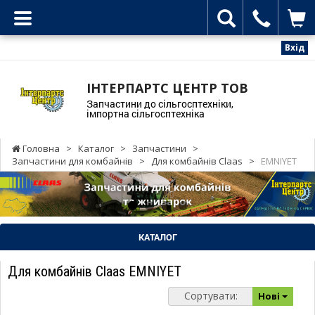
Вхід
ІНТЕРПАРТС ЦЕНТР ТОВ
Запчастини до сільгосптехніки,
імпортна сільгосптехніка
Головна
>
Каталог
>
Запчастини
>
Запчастини для комбайнів
>
Для комбайнів Claas
>
EMNIYET
КАТАЛОГ
Для комбайнів Claas EMNIYET
Сортувати:
Нові