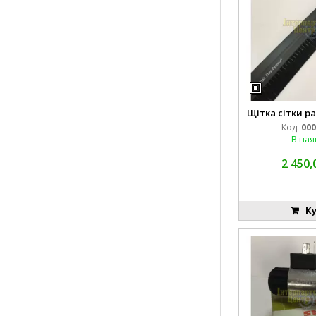
Щітка сітки р
Код:
000
В ная
2 450,
Ку