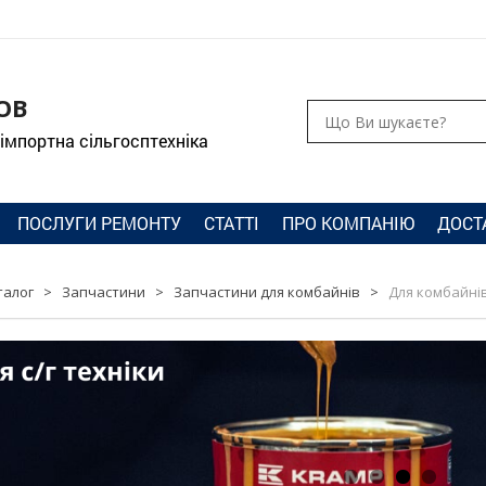
ОВ
 імпортна сільгосптехніка
ПОСЛУГИ РЕМОНТУ
СТАТТІ
ПРО КОМПАНІЮ
ДОСТ
талог
>
Запчастини
>
Запчастини для комбайнів
>
Для комбайнів