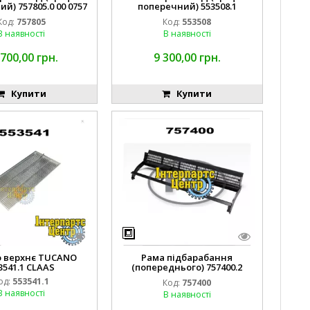
й) 757805.0 00 0757
поперечний) 553508.1
805 0 CLAAS
0005535081 CLAAS
Код:
757805
Код:
553508
В наявності
В наявності
 700,00 грн.
9 300,00 грн.
Купити
Купити
 верхнє TUCANO
Рама підбарабання
3541.1 CLAAS
(попереднього) 757400.2
CLAAS
од:
553541.1
Код:
757400
В наявності
В наявності