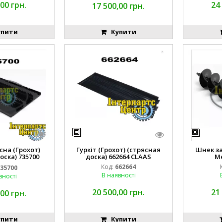
00 грн.
24
17 500,00 грн.
пити
Купити
на (Грохот)
Гуркіт (Грохот) (стрясная
Шнек з
оска) 735700
доска) 662664 CLAAS
Me
AAS
Код:
662664
35700
В наявності
вності
20 500,00 грн.
21
00 грн.
пити
Купити