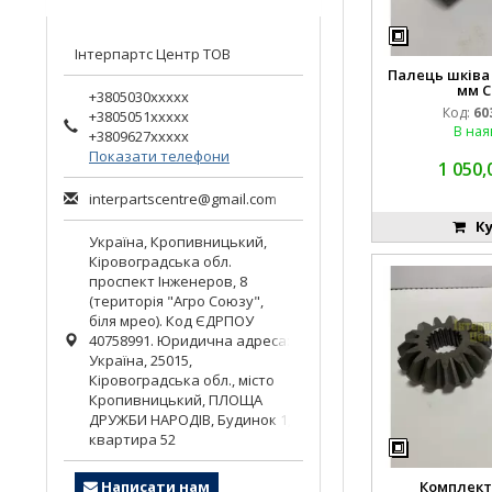
Інтерпартс Центр ТОВ
Палець шківа 
мм C
+3805030xxxxx
Код:
60
+3805051xxxxx
В ная
+3809627xxxxx
Показати телефони
1 050,
interpartscentre@gmail.com
Ку
Україна,
Кропивницький
,
Кіровоградська обл.
проспект Інженеров, 8
(територія "Агро Союзу",
біля мрео). Код ЄДРПОУ
40758991. Юридична адреса:
Україна, 25015,
Кіровоградська обл., місто
Кропивницький, ПЛОЩА
ДРУЖБИ НАРОДІВ, Будинок 1,
квартира 52
Написати нам
Комплект