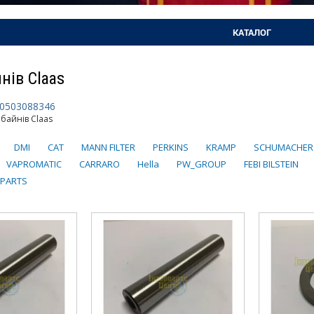
КАТАЛОГ
нів Claas
0503088346
байнів Claas
DMI
CAT
MANN FILTER
PERKINS
KRAMP
SCHUMACHER
VAPROMATIC
CARRARO
Hella
PW_GROUP
FEBI BILSTEIN
 PARTS