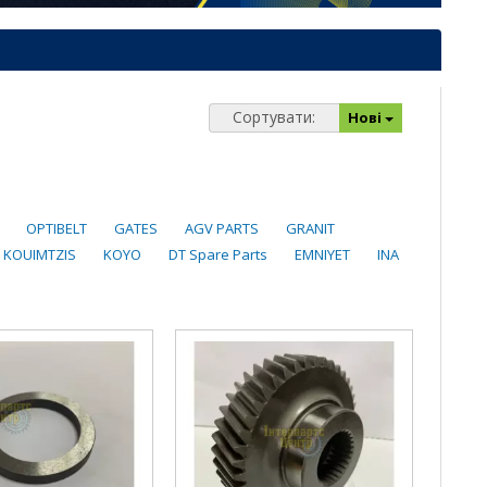
Сортувати:
Нові
OPTIBELT
GATES
AGV PARTS
GRANIT
KOUIMTZIS
KOYO
DT Spare Parts
EMNIYET
INA