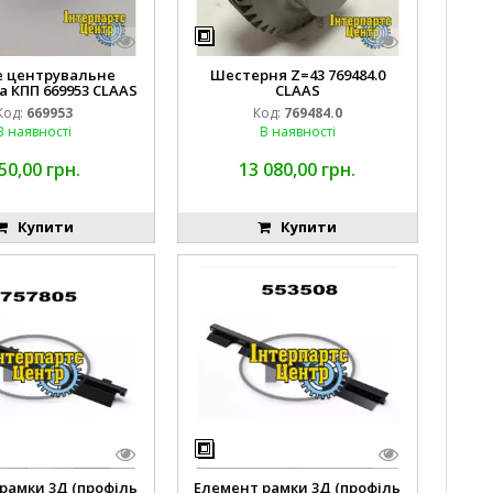
е центрувальне
Шестерня Z=43 769484.0
а КПП 669953 СLAAS
CLAAS
Код:
669953
Код:
769484.0
В наявності
В наявності
50,00 грн.
13 080,00 грн.
Купити
Купити
рамки 3Д (профіль
Елемент рамки 3Д (профіль