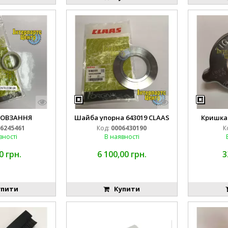
КОВЗАННЯ
Шайба упорна 643019 CLAAS
Кришка
6245461
Код:
0006430190
К
вності
В наявності
0 грн.
6 100,00 грн.
3
пити
Купити