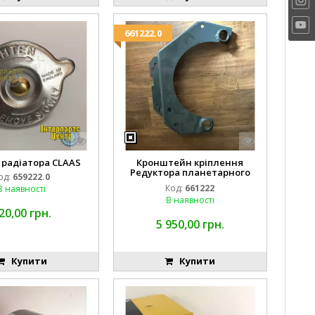
661222.0
 радіатора CLAAS
Кронштейн кріплення
Редуктора планетарного
од:
659222.0
(понижаючий барабана)
Код:
661222
В наявності
628724 628724
В наявності
661222., 0006612221
20,00 грн.
5 950,00 грн.
Купити
Купити