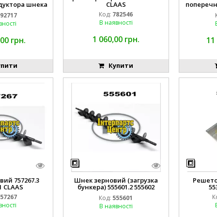
дуктора шнека
CLAAS
поперечни
 зерна 792717
Код:
782546
92717
AAS
В наявності
вності
1 060,00 грн.
00 грн.
11
пити
Купити
ий 757267.3
Шнек зерновий (загрузка
Решето
1 CLAAS
бункера) 555601.2 555602
55
CLAAS
57267
К
Код:
555601
вності
В наявності