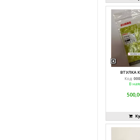
ВТУЛКА 
Код:
000
В ная
500,0
Ку