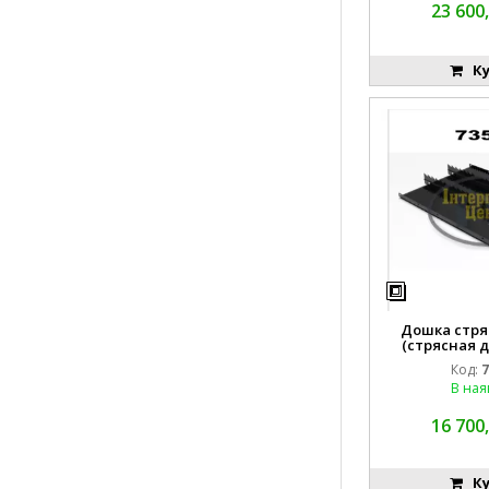
23 600,
Ку
Дошка стряс
(стрясная д
CL
Код:
7
В ная
16 700,
Ку