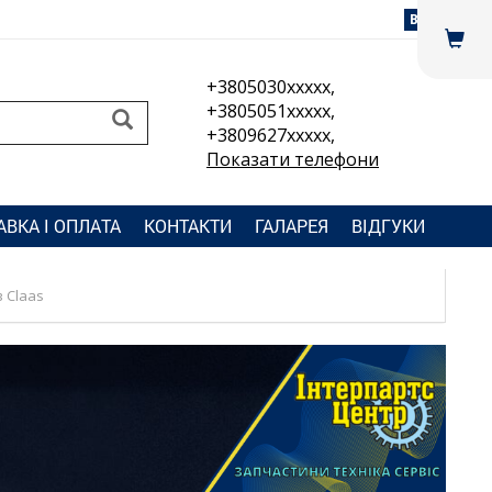
Вхід
+3805030xxxxx,
+3805051xxxxx,
+3809627xxxxx,
Показати телефони
АВКА І ОПЛАТА
КОНТАКТИ
ГАЛАРЕЯ
ВІДГУКИ
 Claas