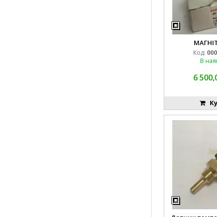
МАГНІТ
Код:
000
В ная
6 500,
Ку