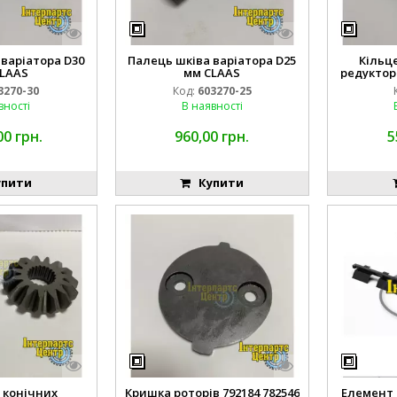
варіатора D30
Палець шківа варіатора D25
Кільц
LAAS
мм CLAAS
редуктор
3270-30
Код:
603270-25
вності
В наявності
00 грн.
960,00 грн.
5
пити
Купити
 конічних
Кришка роторів 792184 782546
Елемент 