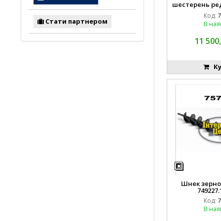
шестерень ре
вивантаження
Код:
7
CL
Стати партнером
В ная
11 500,
Ку
Шнек зернов
749227.
Код:
7
В ная