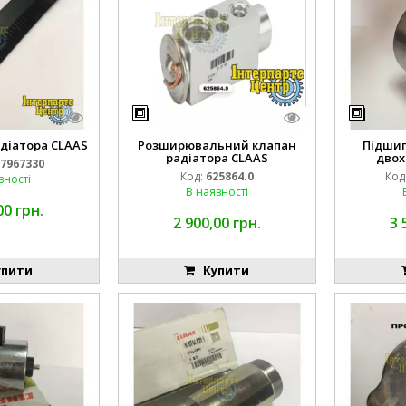
адіатора CLAAS
Розширювальний клапан
Підши
радіатора CLAAS
двох
7967330
Код:
625864.0
Код
вності
В наявності
00 грн.
2 900,00 грн.
3 
пити
Купити